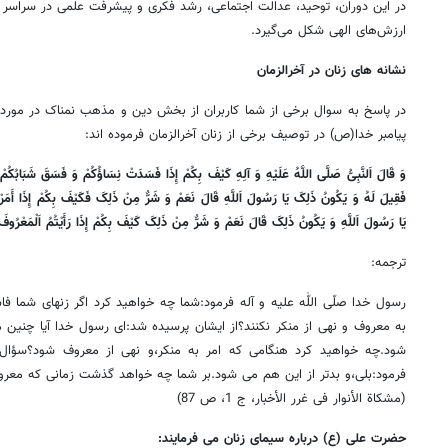
در این دوران، توحید، عدالت اجتماعی، رشد فکری و پیشرفت علمی در سراسر ج
ارزش‌های الهی شکل می‌گیرد.
نشانه های زنان در آخرالزمان
در پاسخ به سوال برخی از شما کاربران از بخش دین و مذهب نمناک در مورد نش
پیامبر خدا(ص) در توصیف برخی از زنان آخرالزمان فرموده اند:
وَ قَالَ اَلنَّبِیُّ صَلَّی اللَّهُ عَلَیْهِ وَ آلِهِ کَیْفَ بِکُمْ إِذَا فَسَدَتْ نِسَاؤُکُمْ وَ فَسَقَ شَبَابُکُمْ و
فَقِیلَ لَهُ وَ یَکُونُ ذَلِکَ یَا رَسُولَ اَللَّهِ قَالَ نَعَمْ وَ شَرٌّ مِنْ ذَلِکَ فَکَیْفَ بِکُمْ إِذَا أَمَرْتُم
یَا رَسُولَ اَللَّهِ وَ یَکُونُ ذَلِکَ قَالَ نَعَمْ وَ شَرٌّ مِنْ ذَلِکَ کَیْفَ بِکُمْ إِذَا رَأَیْتُمُ اَلْمَعْرُوفَ 
ترجمه:
رسول خدا صلّی اللّٰه علیه و آله فرمود:شما چه خواهید کرد اگر زنهای شما ف
به معروف و نهی از منکر نکنند؟از ایشان پرسیده شد:ای رسول خدا آیا چنین 
شود.چه خواهید کرد هنگامی که امر به منکر،و نهی از معروف شود؟سؤال
فرمود:بلی،و بدتر از این هم می شود.بر شما چه خواهد گذشت زمانی که معروف 
(مشکاة الأنوار فی غرر الأخبار، ج 1، ص 87)
حضرت علی (ع) درباره سیمای زنان می فرمایند: