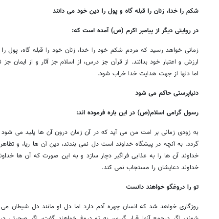
شکم را خدا، زنان را قبله گاه و پول را دین خود می دانند
در روایتی دیگر از پیامبر اکرم (ص) آمده است که:
زمانی خواهد رسید که مردم شکم خود را خدا، زنان خود را قبله گاه، پول را
ارزش و اعتبار خود بدانند. از قرآن جز درس، از اسلام جز آثار و از ایمان جز 
اما دلها از جهت هدایت خدا خراب شود.
دنیاپرستی حاکم می شود
رسول گرامی اسلام(ص) در این باره فرموده اند:
به زودی زمانی بر امت من می آید که در آن زمان درون آن ها پلید می شود و
گردد. به آنچه در پیشگاه خداوند است دل نمی بندند، دین آن ها ریا، و تظاهر
خداوند آن ها را به عذابی فراگیر دچار سازد و به این صورت که آن ها خداو
خداوند دعایشان را مستجاب نمی کند.
تو را دروغگو خواهند دانست
روزگاری خواهد شد که انسان چهره آدم دارد اما دل او مانند دل شیطان می 
شوند، اگر درجمع آنها قرار گیری، به تو دروغ خواهند گفت، اگر صحبتی در 