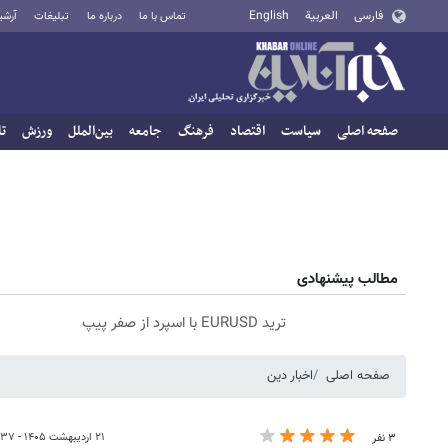
فارسی
العربية
English
تماس با ما
درباره ما
تبلیغات
آرشی
صفحه اصلی
سیاست
اقتصاد
فرهنگ
جامعه
بین‌الملل
ورزش
تا
مطالب پیشنهادی
ترید EURUSD با اسپرد از صفر پیپ
صفحه اصلی
اخبار دین
۲۱ اردیبهشت ۱۴۰۵ - ۲۳:۳۷
۳ نفر