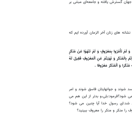
هان گسترش یافته و جامعه‌ای مبتنی بر
انه های زنان آخر الزمان آورده ایم که
َ لَمْ تَأْمُرُوا بِمَعْرُوفٍ وَ لَمْ تَنْهَوْا عَنْ مُنْکَرٍ
ْ بِالْمُنْکَرِ وَ نَهَیْتُمْ عَنِ اَلْمَعْرُوفِ فَقِیلَ لَهُ
مُنْکَرا وَ اَلْمُنْکَرَ مَعْرُوفا .
اسد شوند و جوانهایتان فاسق شوند و امر
می شود؟فرمود:بلی،و بدتر از این هم می
 شد:ای رسول خدا آیا چنین می شود؟
را منکر و منکر را معروف ببینید؟