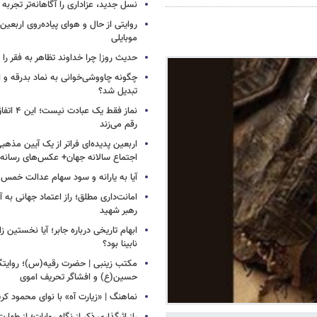
نسل جدید، عزاداری را آگاهانه‌تر تجربه 
روایتی از حال و هوای پیاده‌روی اربعین
موبایلی
حدیث روز| چرا خداوند تظاهر به فقر را 
چگونه چاووشی‌خوانی به نماد بدرقه و اس
تبدیل شد؟
نماز فقط یک 
رقم می‌زند
اربعین پدیده‌ای فراتر از یک آیین مذهب
اجتماع سالانه جهان+ عکس‌های رسانه‌
آیا به یارانه و سود سهام عدالت خمس 
امانت‌داری مطلق؛ راز اعتماد جهانی به آی
رهبر شهید
ابهام تاریخی درباره جابر؛ آیا نخستین زائ
نابینا بود؟
مکتب زینبی | حضرت رقیه(س)؛ روایتگ
حسین(ع) و افشاگر تحریف اموی
نماهنگ | «زیارت آه» با نوای محمود کر