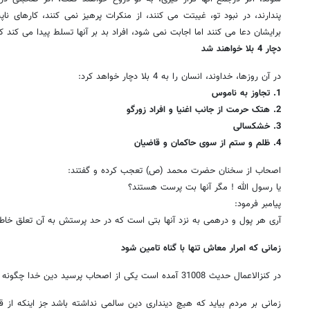
پندارند، در نبود تو، غیبتت می کنند، از منکرات پرهیز نمی کنند، کارهای نا
برایشان دعا می کنند اما اجابت نمی شود، افراد بد بر آنها تسلط پیدا می کند
دچار 4 بلا خواهند شد
در آن روزها، خداوند، انسان را به 4 بلا دچار خواهد کرد:
1. تجاوز به ناموس
2. هتک حرمت از جانب اغنیا و افراد زورگو
3. خشکسالی
4. ظلم و ستم از سوی حاکمان و قاضیان
اصحاب از سخنان حضرت محمد (ص) تعجب کرده و گفتند:
یا رسول الله ! مگر آنها بت پرست هستند؟
پیامبر فرمود:
آری هر پول و درهمی به نزد آنها بتی است که در حد پرستش به آن تعلق خاطر 
زمانی که امرار معاش تنها با گناه تامین شود
در کنزالاعمال حدیث 31008 آمده است یکی از اصحاب پرسید دین خدا چگونه خواهد شد؟ پیامبر(ص) فرمود:
زمانی بر مردم بیاید که هیچ دینداری دین سالمی نداشته باشد جز اینکه از ق