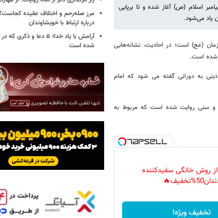
راز اثرگذاری ذکر از نگاه روایات؛ از طها
یامبر اسلام (ص) آغاز شده و تا برپایی
مرز صله‌رحم و اختلاف عقیده کجاست؟؛
ن یاد می‌شود.
درباره ارتباط با خویشاوندان
آرامش با یاد خدا؛ ۵ دعا و ذکر
زمان (عج) است؛ در احادیث، نشانه‌هایی
شده است
ن شده است.
دینی به دورانی گفته می شود که امام
عه و سنی روایت شده است که مربوط به
 از روش خانگی سفیدکننده
دان50%تخفیف🔥
تخفیف ویژه!