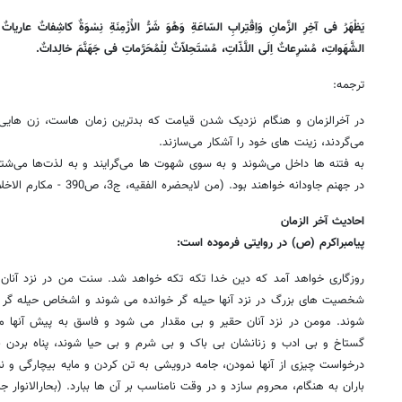
یَظْهَرُ فی آخِرِ الزَّمانِ وَاِقْتِرابِ السّاعَةِ وَهُوَ شَرُّ الاَْزْمِنَةِ نِسْوَةٌ کاشِفاتٌ عاریاتٌ
الشَّهَواتِ، مُسْرِعاتٌ اِلَی اللَّذّاتِ، مُسْتَحِلاّتٌ لِلْمُحَرَّماتِ فی جَهَنَّمَ خالِداتٌ.
ترجمه:
در آخرالزمان و هنگام نزدیک شدن قیامت که بدترین زمان هاست، زن هایی
می‌گردند، زینت های خود را آشکار می‌سازند.
به فتنه ها داخل می‌شوند و به سوی شهوت ها می‌گرایند و به لذت‌ها می‌شتابن
در جهنم جاودانه خواهند بود. (من لایحضره الفقیه، ج3، ص390 - مکارم الاخلاق، ص201 )
احادیث آخر الزمان
پیامبراکرم (ص) در روایتی فرموده است:
روزگاری خواهد آمد که دین خدا تکه تکه خواهد شد. سنت من در نزد آنان
شخصیت های بزرگ در نزد آنها حیله گر خوانده می شوند و اشخاص حیله گر د
شوند. مومن در نزد آنان حقیر و بی مقدار می شود و فاسق به پیش آنها مح
گستاخ و بی ادب و زنانشان بی باک و بی شرم و بی حیا شوند، پناه بردن به
درخواست چیزی از آنها نمودن، جامه درویشی به تن کردن و مایه بیچارگی و ننگ
باران به هنگام، محروم سازد و در وقت نامناسب بر آن ها ببارد. (بحارالانوار جلد 22ص53