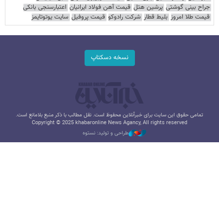
جراح بینی گوشتی
پرشین هتل
قیمت آهن فولاد ایرانیان
اعتبارسنجی بانکی
قیمت طلا امروز
بلیط قطار
شرکت رادوکو
قیمت پروفیل
سایت یوتوتایمز
نسخه دسکتاپ
تمامی حقوق این سایت برای خبرآنلاین محفوظ است. نقل مطالب با ذکر منبع بلامانع است.
Copyright © 2025 khabaronline News Agancy, All rights reserved
طراحی و تولید: نستوه