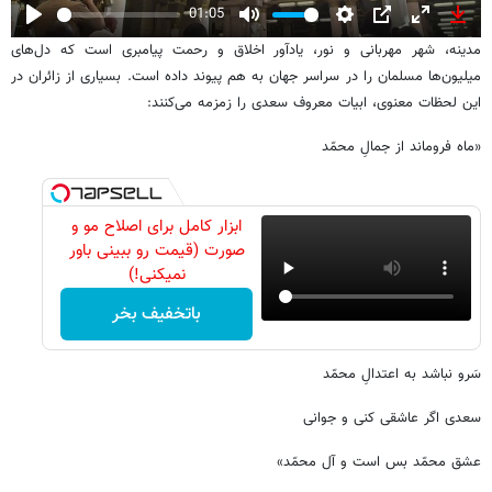
01:05
Play
Mute
Settings
PIP
Enter
Down
مدینه، شهر مهربانی و نور، یادآور اخلاق و رحمت پیامبری است که دل‌های
fullscreen
میلیون‌ها مسلمان را در سراسر جهان به هم پیوند داده است. بسیاری از زائران در
این لحظات معنوی، ابیات معروف سعدی را زمزمه می‌کنند:
«ماه فروماند از جمالِ محمّد
ابزار کامل برای اصلاح مو و
صورت (قیمت رو ببینی باور
نمیکنی!)
باتخفیف بخر
سَرو نباشد به اعتدالِ محمّد
سعدی اگر عاشقی کنی و جوانی
عشق محمّد بس است و آل محمّد»