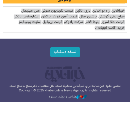
خبرآنلاین
راه نو آنلاین
بازی آنلاین
قیمت تلویزیون سونی
مبل مینیمال
جراح بینی گوشتی
پرشین هتل
قیمت آهن فولاد ایرانیان
اعتبارسنجی بانکی
قیمت طلا امروز
بلیط قطار
شرکت رادوکو
قیمت پروفیل
سایت یوتوتایمز
خرید اکانت chatgpt
نسخه دسکتاپ
تمامی حقوق این سایت برای خبرآنلاین محفوظ است. نقل مطالب با ذکر منبع بلامانع است.
Copyright © 2025 khabaronline News Agancy, All rights reserved
طراحی و تولید: نستوه