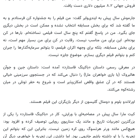
فروش جهانی ۸.۲ میلیون دلاری دست یافت.
جارموش سال پیش به ایندی‌وایر گفت: من فیلم را به جشنواره کن فرستادم و به
ما گفته شد که برای بخش مسابقه انتخاب نشده و ممکن است در بخش دیگری
جای بگیرد. من در پاسخ گفتم که پنج سال است فیلمی نساخته‌ام. بارها در کن
بوده‌ام. این برای من مناسب نیست. رقابت در کن برای من بسیار مهم است، نه
برای بخش مسابقه، بلکه برای وجهه اکران فیلمم، تا بتوانم سرمایه‌گذارها را جبران
کنم و بتوانم فیلم دیگری بسازم. موضوع جایزه نیست.
در معرفی رسمی داستان «باکینگ فاستارد» آمده است: داستان جین و جوآن
هالبروک (با بازی خواهران مارا) را دنبال می‌کند که در جستجوی سرزمینی خیالی
هستند که در آن عشق واقعی امکان‌پذیر است و شروع به حفر تونلی در میان
رشته‌کوه می‌کنند.
اورلاندو بلوم و دومنال گلیسون از دیگر بازیگران این فیلم هستند.
کیت مارا سال پیش در مصاحبه‌ای با ورایتی، کار در «باکینگ فاستارد» را یکی از
بزرگترین تجربیات تاریخ و مانند یک سناریوی رویایی توصیف کرده و افزود بود:
هیچ‌کس مانند ورنر هرتسوگ روی کره زمین نیست. بنابراین این که بتوانم این
تجربه را با او داشته باشم جادویی بود. اما داشتن این تجربه با خواهرم، دیگر آن