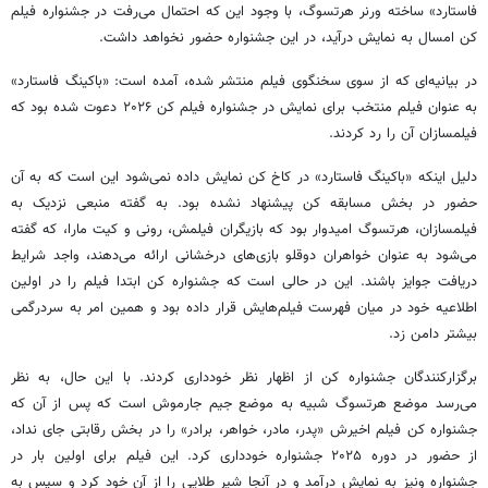
فاستارد» ساخته ورنر هرتسوگ، با وجود این که احتمال می‌رفت در جشنواره فیلم
کن امسال به نمایش درآید، در این جشنواره حضور نخواهد داشت.
در بیانیه‌ای که از سوی سخنگوی فیلم منتشر شده، آمده است: «باکینگ فاستارد»
به عنوان فیلم منتخب برای نمایش در جشنواره فیلم کن ۲۰۲۶ دعوت شده بود که
فیلمسازان آن را رد کردند.
دلیل اینکه «باکینگ فاستارد» در کاخ کن نمایش داده نمی‌شود این است که به آن
حضور در بخش مسابقه کن پیشنهاد نشده بود. به گفته منبعی نزدیک به
فیلمسازان، هرتسوگ امیدوار بود که بازیگران فیلمش، رونی و کیت مارا، که گفته
می‌شود به عنوان خواهران دوقلو بازی‌های درخشانی ارائه می‌دهند، واجد شرایط
دریافت جوایز باشند. این در حالی است که جشنواره کن ابتدا فیلم را در اولین
اطلاعیه خود در میان فهرست فیلم‌هایش قرار داده بود و همین امر به سردرگمی
بیشتر دامن زد.
برگزارکنندگان جشنواره کن از اظهار نظر خودداری کردند. با این حال، به نظر
می‌رسد موضع هرتسوگ شبیه به موضع جیم جارموش است که پس از آن که
جشنواره کن فیلم اخیرش «پدر، مادر، خواهر، برادر» را در بخش رقابتی جای نداد،
از حضور در دوره ۲۰۲۵ جشنواره خودداری کرد. این فیلم برای اولین بار در
جشنواره ونیز به نمایش درآمد و در آنجا شیر طلایی را از آن خود کرد و سپس به