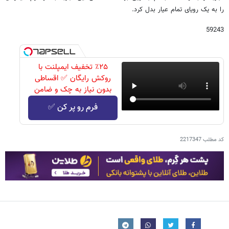
را به یک رویای تمام عیار بدل کرد.
59243
٪۲۵ تخفیف ایمپلنت با
روکش رایگان ✅ اقساطی
بدون نیاز به چک و ضامن
فرم رو پر کن ✅
کد مطلب
2217347