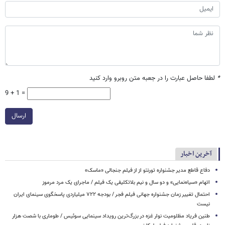
*
لطفا حاصل عبارت را در جعبه متن روبرو وارد کنید
9 + 1 =
ارسال
آخرین اخبار
دفاع قاطع مدیر جشنواره تورنتو از از فیلم جنجالی «ماسک»
اتهام «سیاه‌نمایی» و دو سال و نیم بلاتکلیفی یک فیلم / ماجرای یک مرد مرموز
احتمال تغییر زمان جشنواره جهانی فیلم فجر / بودجه ۷۲۲ میلیاردی پاسخگوی سینمای ایران
نیست
طنین فریاد مظلومیت نوار غزه در بزرگ‌ترین رویداد سینمایی سوئیس / طوماری با شصت هزار