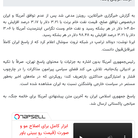
به گزارش خبرگزاری خبرآنلاین، رویترز مدعی شد پس از عدم توافق آمریکا و ایران
درخصوص توافق صلح، قیمت نفت خام برنت با ۳.۲۱ دلار یا ۳.۱۷ درصد افزایش به
۱۰۴.۵۰ دلار در هر بشکه رسید و نفت خام وست تگزاس اینترمدیت آمریکا با ۳.۰۶
دلار یا ۳.۲۱ درصد افزایش به ۹۸.۴۸ دلار در هر بشکه رسید.
ایرنا نوشت: دونالد ترامپ در شبکه تروث سوشال اعلام کرد که از پاسخ ایران کاملاً
غیرقابل‌قبول دانست.
رئیس‌جمهوری آمریکا بدون اشاره به جزئیات یا محتوای پاسخ تهران، صرفاً با تکیه
بر ادبیاتی یک‌جانبه، تلاش می کند فضای سیاسی پیرامون مذاکرات را در چارچوب
فشار و امتیازگیری حداکثری بازتعریف کند؛ رویکردی که در ماه‌های اخیر به‌طور
مستمر در سیاست خارجی واشنگتن نسبت به ایران مشاهده شده است.
پاسخ جمهوری اسلامی ایران به آخرین متن پیشنهادی آمریکا برای خاتمه جنگ، به
میانجی پاکستانی ارسال شد.
ابزار کامل برای اصلاح مو و
صورت (قیمت رو ببینی باور