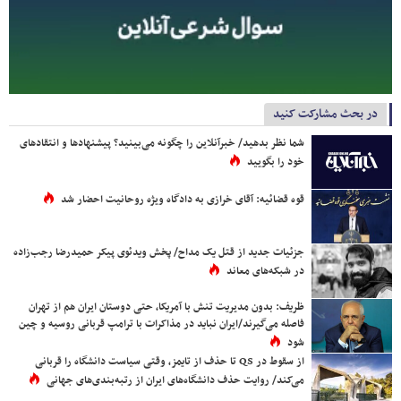
در بحث مشارکت کنید
شما نظر بدهید/ خبرآنلاین را چگونه می‌بینید؟ پیشنهادها و انتقادهای
خود را بگویید
قوه قضائیه: آقای خرازی به دادگاه ویژه روحانیت احضار شد
جزئیات جدید از قتل یک مداح/ پخش ویدئوی پیکر حمیدرضا رجب‌زاده
در شبکه‌های معاند
ظریف: بدون مدیریت تنش با آمریکا، حتی دوستان ایران هم از تهران
فاصله می‌گیرند/ایران نباید در مذاکرات با ترامپ قربانی روسیه و چین
شود
از سقوط در QS تا حذف از تایمز، وقتی سیاست دانشگاه را قربانی
می‌کند/ روایت حذف دانشگاه‌های ایران از رتبه‌بندی‌های جهانی