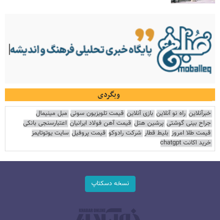
وبگردی
خبرآنلاین
راه نو آنلاین
بازی آنلاین
قیمت تلویزیون سونی
مبل مینیمال
جراح بینی گوشتی
پرشین هتل
قیمت آهن فولاد ایرانیان
اعتبارسنجی بانکی
قیمت طلا امروز
بلیط قطار
شرکت رادوکو
قیمت پروفیل
سایت یوتوتایمز
خرید اکانت chatgpt
نسخه دسکتاپ