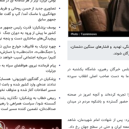
بومی ایران، برتر از هر سامانه ای در م
تصاویری جدید از حسن روحانی و ظریف
جهانگیری با ماسک آمد/ گپ و گفت عل
جمهور سابق
یوسف پزشکیان: قدرت رئیس‌ جمهور م
کشور ما پیش از ورود به دوران جنگ نیز
پیچیدگی‌های ساختاری دست و پنجه نرم 
چهره نزدیک به قالیباف: خوارج سازی نکن
نگی، تهدید و فشارهای سنگین دشمنان،
را «جنگ‌طلب»، «ذلت‌طلب» یا «سازش
رگان شوند.
کنیم/ سرمایه اجتماعی آسیب خواهد دید
پیام فرمانده نیروی هوافضای سپاه به
جلس خبرگان رهبری، شامگاه یکشنبه در
جزئیات
م ما به دست صاحب اصلی انقلاب سپرده
پزشکیان در گفتگوی تلویزیونی: همسایگا
ندادند عده‌ای وارد کشور شده و باعث
مسیر اصلاحات آغاز شده و متوقف نخو
ا تجربه کرده‌اند و آنچه امروز در صحنه
ربیعی خطاب به پزشکیان: نگذارید رشته
 حضور گسترده و باشکوه مردم در میدان
گسسته شود/ سیاست همراهی با رهبری
صداقت‌تان، تضمین کننده مسیر است
د: پس از شهادت امام شهیدمان، شاهد
معه ایران و حتی در سطح جهان رخ داد.