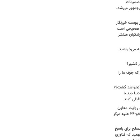
 تصمیمات
‌جمهور می‌شد،
 پوست خبرنگار
ر صحیحی است
پزشکیان منتشر
ه می‌خواهید
ز کشور؟
ه جرف ما را
 نخواهد گشت؟/
یا باید با
فظی کنند
ریت جنگ ۴۰ روزه به روایت معاون
نیروی هوایی ارتش/ مأموریت ویژه سوخو-۲۴ علیه مرکز
سلح برای پاسخ
همید که فناوری