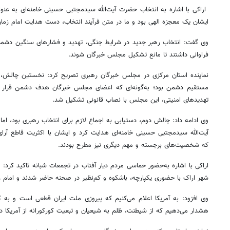
اراکی با اشاره به انتخاب حضرت آیت‌الله سیدمجتبی حسینی خامنه‌ای به عنوان
ایشان یک معجزه الهی بود و ما در متن فرآیند انتخاب، دست هدایت امام زما
وی گفت: انتخاب رهبر جدید در شرایط جنگی، تهدید و فشارهای سنگین دشمنان،
فراوانی داشتند تا مانع تشکیل مجلس خبرگان شوند.
نماینده استان مرکزی در مجلس خبرگان رهبری تصریح کرد: نخستین چالش،
مستقیم دشمن بود؛ به‌گونه‌ای که اعضای مجلس خبرگان هدف دشمن قرار داش
تهدیدهای امنیتی، این مجلس با نصاب قانونی تشکیل شد.
وی ادامه داد: چالش دوم، دستیابی به اجماع لازم برای انتخاب رهبری بود، ام
آیت‌الله سیدمجتبی حسینی خامنه‌ای هدایت کرد و ایشان با اکثریت قاطع آر
که شخصیت‌های برجسته و مهم دیگری نیز مطرح بودند.
اراکی با اشاره به‌حضور حماسی مردم دیار آفتاب در تجمعات شبانه تاکید کرد:
شهر اراک با حضوری یکپارچه، باشکوه و کم‌نظیر در صحنه حاضر شدند و امام زم
وی افزود: به آمریکا اعلام می‌کنیم که پیروزی ملت ایران قطعی است و به
هشدار می‌دهیم که از شیطنت، ظلم به شیعیان و تبعیت کورکورانه از آمریکا د