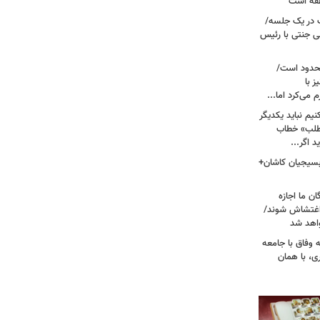
نطقه است
 در یک جلسه/
ی جنتی با رئیس
حدود است/
 با
می‌کرد اما...
یم نباید یکدیگر
‌طلب» خطاب
 اگر...
 بسیجیان کاشان+
ن ما اجازه
 اغتشاش شوند/
اهد شد
 وفاق با جامعه
، با همان