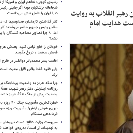
رشیدی کوچی: تفاهم ایران و آمریکا از
شجاعانه پزشکیان بود/ اگر جلیلی رئیس
ن رهبر انقلاب به روایت
دنیا ایران را عامل تنش می‌دانست
ست هدایت امام
کنار گذاشتن کارمندان صداوسیما که در
مقابل رئیس جمهور حاضر می‌شدند کا
اما.../ چرا تصاویر مصاحبه کنندگان با 
نشد؟
خودتان را خلع لباس کنید، بعدش هرچ
فحش بدهید و دروغ بگویید
اقامت پسر محمدباقر ذوالقدر در خارج ا
ولی فقیه فقط وقتی قابل تبعیت است ک
بزند
چرا تنگه هرمز به وضعیت پیشاجنگ بر
روزنامه اینترنتی دفتر رهبر شهید: همۀ دن
وضعیت پیش از جنگِ تنگۀ هرمز خداحا
خطرناک‌ترین مأمو
فرماندهی سنتکام
سرپرست وزارت دفاع: دست نیروهای م
به تهدیدات پُر است/ به‌زودی خواهند ف