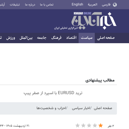
فارسی
العربية
English
تماس با ما
درباره ما
تبلیغات
آرشی
صفحه اصلی
سیاست
اقتصاد
فرهنگ
جامعه
بین‌الملل
ورزش
تا
مطالب پیشنهادی
ترید EURUSD با اسپرد از صفر پیپ
صفحه اصلی
اخبار سیاسی
احزاب و شخصیت‌ها
۲۱ اردیبهشت ۱۴۰۵ - ۰۹:۴۴
۲ نفر