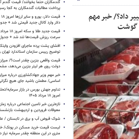
گندمکاران حتما بخوانند/ قیمت گندم آز
پرداخت مطالبات گندمکاران به کجا رسی
یر داد؟/ خبر مهم
دلار وارد کانال جدید قیمتی شد + جدو
ت گوشت
سرعت ریزش قیمت‌ها تند شد + جدول
افشای پشت پرده ماجرای افزودن وایت
توضیح رییس سازمان استاندارد تهران را
قیمت واقعی بنزین چقدر است؟/ میزان ی
دولت روی هر لیتر بنزین می‌دهد، م
خبر مهم وزیر جهادکشاورزی درباره میزان
اساسی/ مطمئن باشید جای هیچ نگران
تداوم جهش بورس در بازار سرمایه/تحلیل
امروز ۱۸ مرداد ۱۴۰۵
تازه‌ترین خبر تامین اجتماعی درباره زما
معوقات فروردین و اردیبهشت بازنشست
شوک قبوض آب و برق در تابستان /
متری در این منطقه چقدر سرمایه نیاز د