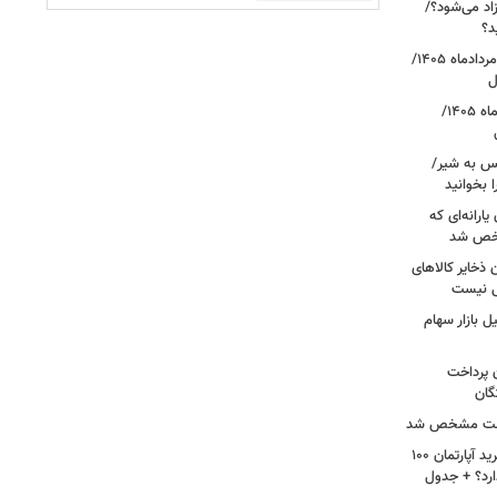
اد می‌شود؟/
د؟
قیمت دلار، یورو و سایر ارزها امروز ۱۸ مردادماه ۱۴۰۵/
ل
قیمت جدید طلا و سکه امروز ۱۸ مردادماه ۱۴۰۵/
کس به شیر/
 بخوانید
ارانه‌ای که
شخص شد
 ذخایر کالاهای
ی نیست
 بازار سهام
ن پرداخت
گان
 علت مشخص شد
لیست قیمت خرید مسکن در پونک/ خرید آپارتمان ۱۰۰
ارد؟ + جدول