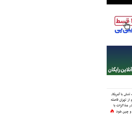
نش با آمریکا،
از تهران فاصله
در مذاکرات با
 و چین شود