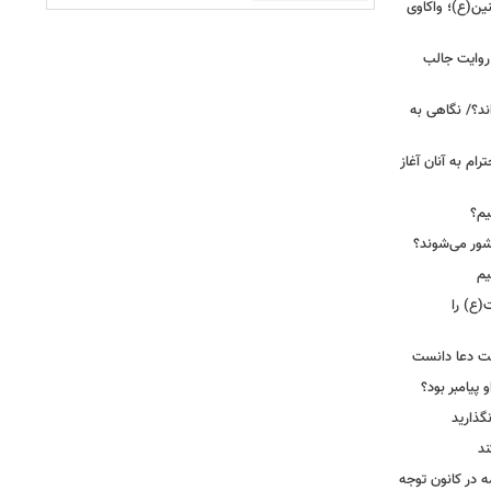
ین(ع)؛ واکاوی
 روایت جالب
ند؟/ نگاهی به
رام به آنان آغاز
یم؟
شور می‌شوند؟
یم
(ع) را
بت دعا دانست
 پیامبر بود؟
گذارید
ند
ه در کانون توجه