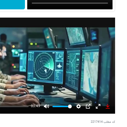
03:49
Mute
Settings
PIP
Enter
Download
fullscreen
کد مطلب
2217414