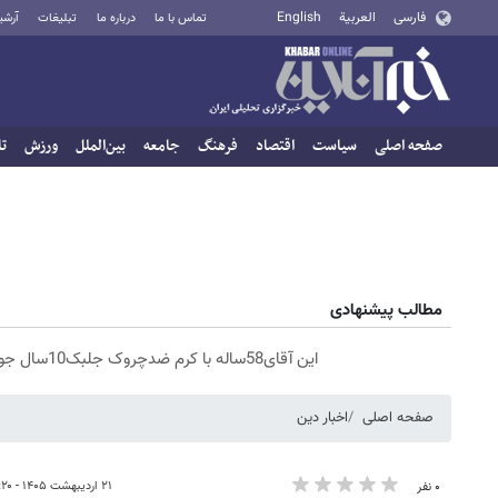
فارسی
العربية
English
تماس با ما
درباره ما
تبلیغات
آرشی
صفحه اصلی
سیاست
اقتصاد
فرهنگ
جامعه
بین‌الملل
ورزش
تا
مطالب پیشنهادی
این آقای58ساله با کرم ضدچروک جلبک10سال جوان شد(سفارش با تخفیف)
صفحه اصلی
اخبار دین
۲۱ اردیبهشت ۱۴۰۵ - ۱۴:۲۰
۰ نفر