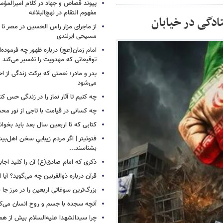
پیوند قصاص و جهاد در کلام امیرالمؤمن
مفهوم انتقام در نهج‌البلاغه
ادگی در خیابان
از ماجرای مزار راس الحسین در مصر تا
مسیحی ایرلندی
امام زمان(عج) درباره ظهور چه فرموده‌ا
توقیعاتی که مهدویت را تفسیر می‌کند
پدر و مادر؛ نعمتی که برکت زندگی از احت
می‌شود
چه کنیم تا آثار نماز را در زندگی حس کن
چه کسانی در قیامت با تاجی از نور مح
کتابی که تا اربعین سال بعد باید بخوان
فتوتیتر | اگر مردم زیباییِ سخن اهل‌بیت
بشناسند...
ذکری که امام صادق(ع) آن را کلید اجا
قرآن درباره ذوالقرنین چه می‌گوید؟ آیا او
بزرگ‌ترین سوغاتی اربعین را در مرز جا ن
آنچه سجده با جسم و روح انسان می‌ک
چرا سیدالشهدا علیه‌السلام بیش از هم