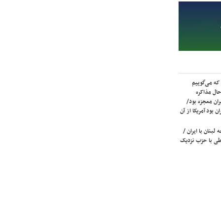
که می‌گوییم
حال مذاکره
ران معجزه بود/
ن بود آمریکا از آن
لبنان با ایران /
ی با حزب نزدیک