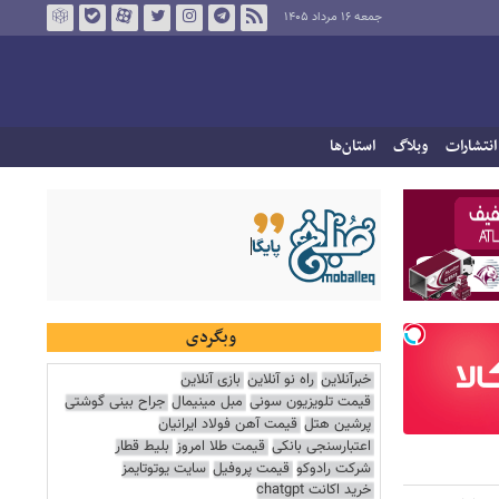
جمعه ۱۶ مرداد ۱۴۰۵
انتشارات
وبلاگ
استان‌ها
وبگردی
خبرآنلاین
راه نو آنلاین
بازی آنلاین
قیمت تلویزیون سونی
مبل مینیمال
جراح بینی گوشتی
پرشین هتل
قیمت آهن فولاد ایرانیان
اعتبارسنجی بانکی
قیمت طلا امروز
بلیط قطار
شرکت رادوکو
قیمت پروفیل
سایت یوتوتایمز
خرید اکانت chatgpt