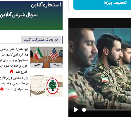
تخفیف ویژه!
در بحث مشارکت کنید
ابوالفتح: حتی زمانی 
مذاکره نمی‌کنیم، در 
هستیم/ برجام برای ای
چون برجام به سود ایرا
خارج شد
راز دشمنی وزیرخارجه 
یوسف رجی چه ارتباط
به اسرائیل دارد؟
Play