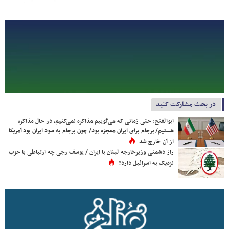
در بحث مشارکت کنید
ابوالفتح: حتی زمانی که می‌گوییم مذاکره نمی‌کنیم، در حال مذاکره
هستیم/ برجام برای ایران معجزه بود/ چون برجام به سود ایران بود آمریکا
از آن خارج شد
راز دشمنی وزیرخارجه لبنان با ایران / یوسف رجی چه ارتباطی با حزب
نزدیک به اسرائیل دارد؟