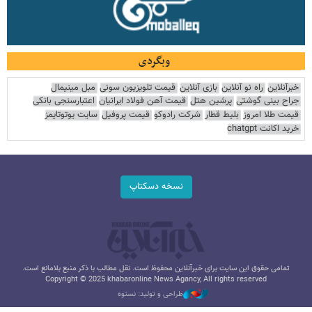
وبگردی
خبرآنلاین
راه نو آنلاین
بازی آنلاین
قیمت تلویزیون سونی
مبل مینیمال
جراح بینی گوشتی
پرشین هتل
قیمت آهن فولاد ایرانیان
اعتبارسنجی بانکی
قیمت طلا امروز
بلیط قطار
شرکت رادوکو
قیمت پروفیل
سایت یوتوتایمز
خرید اکانت chatgpt
نسخه دسکتاپ
تمامی حقوق این سایت برای خبرآنلاین محفوظ است. نقل مطالب با ذکر منبع بلامانع است.
Copyright © 2025 khabaronline News Agancy, All rights reserved
طراحی و تولید: نستوه