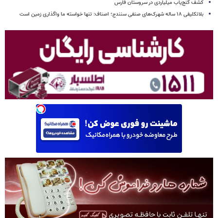
کشف گنج‌یاب میلیاردی در سروستان فارس
بلاتکلیفی ۱۸ ساله شهرک‌های صنفی سنندج؛ اصناف: تنها خواسته ما واگذاری زمین است