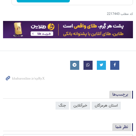
کد مطلب
2217443
برچسب‌ها
استان هرمزگان
خبرآنلاین
جنگ
نظر شما