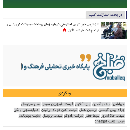
در بحث مشارکت کنید
تازه‌ترین خبر تامین اجتماعی درباره زمان پرداخت معوقات فروردین و
اردیبهشت بازنشستگان
وبگردی
خبرآنلاین
راه نو آنلاین
بازی آنلاین
قیمت تلویزیون سونی
مبل مینیمال
جراح بینی گوشتی
پرشین هتل
قیمت آهن فولاد ایرانیان
اعتبارسنجی بانکی
قیمت طلا امروز
بلیط قطار
شرکت رادوکو
قیمت پروفیل
سایت یوتوتایمز
خرید اکانت chatgpt