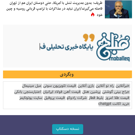
ظریف: بدون مدیریت تنش با آمریکا، حتی دوستان ایران هم از تهران
فاصله می‌گیرند/ایران نباید در مذاکرات با ترامپ قربانی روسیه و چین
شود
وبگردی
خبرآنلاین
راه نو آنلاین
بازی آنلاین
قیمت تلویزیون سونی
مبل مینیمال
جراح بینی گوشتی
پرشین هتل
قیمت آهن فولاد ایرانیان
اعتبارسنجی بانکی
قیمت طلا امروز
بلیط قطار
شرکت رادوکو
قیمت پروفیل
سایت یوتوتایمز
خرید اکانت chatgpt
نسخه دسکتاپ