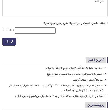
*
لطفا حاصل عبارت را در جعبه متن روبرو وارد کنید
6 + 11 =
ارسال
آخرین اخبار
پیشنهاد اولیانوف به آمریکا برای خروج از جنگ با ایران
دستور تازه نتانیاهو و کاتس درباره تاسیس شهر در رفح
سریع: آرامکو را هدف گرفتیم
صالحی: امام حسین (ع) تا آخرین لحظه راه گفت‌وگو را نبست/ مقاومت هرگز به معنای نفی
گفت‌وگو نیست/ اگر ملتی باور کند که....
عراقچی: ایران از «عهد مقاومت» کوتاه نمی‌آید / نه فراموش می‌کنیم و نه می‌بخشیم
پربیننده‌ترین