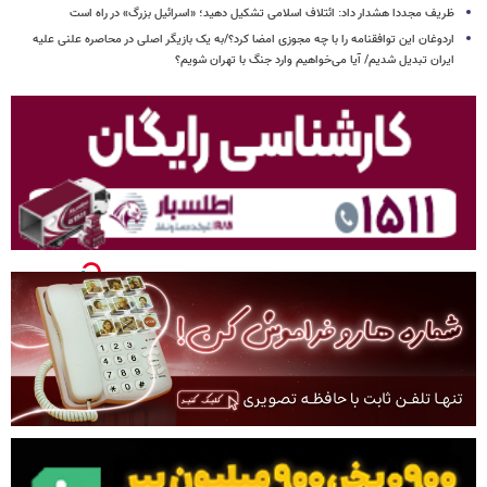
ظریف مجددا هشدار داد: ائتلاف اسلامی تشکیل دهید؛ «اسرائیل بزرگ» در راه است
اردوغان این توافقنامه را با چه مجوزی امضا کرد؟/به یک بازیگر اصلی در محاصره علنی علیه
ایران تبدیل شدیم/ آیا می‌خواهیم وارد جنگ با تهران شویم؟