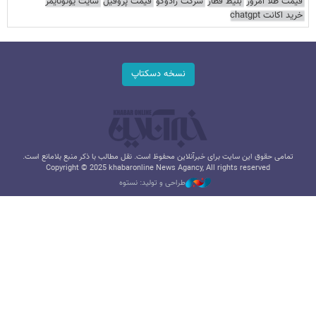
قیمت طلا امروز
بلیط قطار
شرکت رادوکو
قیمت پروفیل
سایت یوتوتایمز
خرید اکانت chatgpt
نسخه دسکتاپ
تمامی حقوق این سایت برای خبرآنلاین محفوظ است. نقل مطالب با ذکر منبع بلامانع است.
Copyright © 2025 khabaronline News Agancy, All rights reserved
طراحی و تولید: نستوه