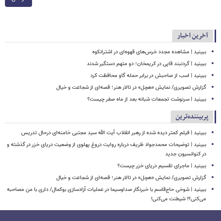
آخرین اخبار
ببینید | مشاهده مجدد خرس‌های قهوه‌ای در اشترانکوه
ببینید | گردنبند قاپی در کریمخان؛ دو متهم دستگیر شدند
ببینید | اسب از صاحبش در برابر حمله گاو محافظت کرد
گزارش تصویری/ نمایش «هچل» در تالار هنر؛ قصه‌ای از شجاعت و خیال
ببینید | سرنوشت تجمعات شبانه بعد از ماه صفر چیست؟
پربیننده‌ترین
ببینید | فیلم کمتر دیده شده از رهبر انقلاب آیت الله سید مجتبی خامنه‌ای درحال تدریس
ببینید | توضیحات محمدجواد ظریف درباره روایت دروغ پهلوی از وضعیت دریای خزر در گذشته و
در کنوانسیون جدید
ببینید | ماجرای تقسیم دریای خزر چیست؟
گزارش تصویری/ نمایش «هچل» در تالار هنر؛ قصه‌ای از شجاعت و خیال
ببینید | شوخی حاج‌قاسم با خبرنگار صداوسیما در عملیات آزادسازی بوکمال/ داری با من مصاحبه‌
می‌کنی؟! شیطنت می‌کنی!