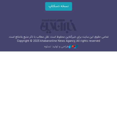
نسخه دسکتاپ
تمامی حقوق این سایت برای خبرآنلاین محفوظ است. نقل مطالب با ذکر منبع بلامانع است.
Copyright © 2025 khabaronline News Agancy, All rights reserved
طراحی و تولید: نستوه