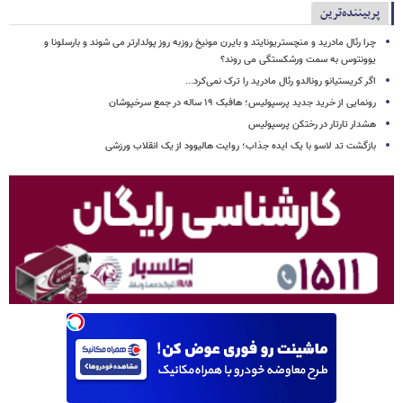
پربیننده‌ترین
چرا رئال مادرید و منچستریونایتد و بایرن مونیخ روزبه روز پولدارتر می شوند و بارسلونا و
یوونتوس به سمت ورشکستگی می روند؟
اگر کریستیانو رونالدو رئال مادرید را ترک نمی‌کرد...
رونمایی از خرید جدید پرسپولیس؛ هافبک ۱۹ ساله در جمع سرخپوشان
هشدار تارتار در رختکن پرسپولیس
بازگشت تد لاسو با یک ایده جذاب؛ روایت هالیوود از یک انقلاب ورزشی