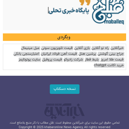
وبگردی
خبرآنلاین
راه نو آنلاین
بازی آنلاین
قیمت تلویزیون سونی
مبل مینیمال
جراح بینی گوشتی
پرشین هتل
قیمت آهن فولاد ایرانیان
اعتبارسنجی بانکی
قیمت طلا امروز
بلیط قطار
شرکت رادوکو
قیمت پروفیل
سایت یوتوتایمز
خرید اکانت chatgpt
نسخه دسکتاپ
تمامی حقوق این سایت برای خبرآنلاین محفوظ است. نقل مطالب با ذکر منبع بلامانع است.
Copyright © 2025 khabaronline News Agancy, All rights reserved