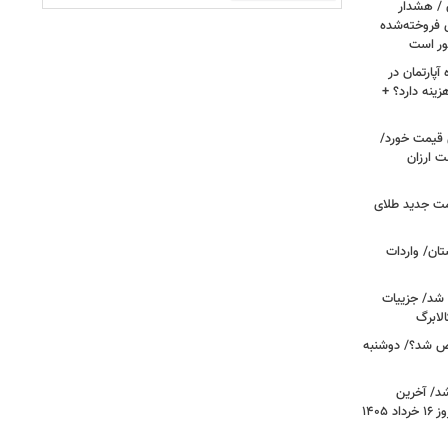
ن / هشدار
 فروخته‌شده
ور است
پارتمان در
هزینه دارد؟ +
ونی قیمت خورد/
وشت ارزان
مت جدید طلای
ان/ واردات
 شد/ جزییات
لابرگ
ص شد؟/ دوشنبه
د/ آخرین
وضعیت قیمت خودروهای پرفروش امروز ۱۶ خرداد ۱۴۰۵