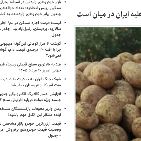
بازار خودروهای وارداتی در آستانه بحرا
سنگین رییس اتحادیه: تعداد حواله‌های
ه ایران در میان است
چندین برابر خودروهای واردشده به کش
لیست قیمت اجاره مسکن در قم/ اجاره آ
سالاریه، پردیسان، زنبیل‌آباد و... چقدر 
جدول
گوشت ۴ هزار تومانی این‌گونه میلی
چرا با افت ۳۰ درصدی قیمت دام، گ
نمی‌شود؟
طلا به بالاترین سطح قیمتی رسید/ قی
جهانی امروز ۱۶ مرداد ۱۴۰۵
شوک جنگ ایران به صادرات نفت عربست
نفت آمریکا از عربستان صفر شد
افزایش اعتبار کالابرگ الکترونیکی جدی
جلسه ویژه دولت درباره افزایش مبلغ کا
زمان واریز معوقات بازنشستگان مشخ
آینده منتظر این اتفاق مهم باشید!
قیمت ارزان‌ترین خودرو بازار مشخص ش
+ جدول