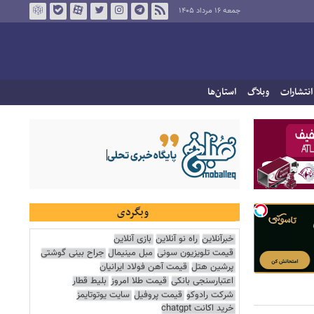
جمعه ۱۶ مرداد ۱۴۰۵
انتشارات
وبلاگ
استان‌ها
وبگردی
خبرآنلاین
راه نو آنلاین
بازی آنلاین
قیمت تلویزیون سونی
مبل مینیمال
جراح بینی گوشتی
پرشین هتل
قیمت آهن فولاد ایرانیان
اعتبارسنجی بانکی
قیمت طلا امروز
بلیط قطار
شرکت رادوکو
قیمت پروفیل
سایت یوتوتایمز
خرید اکانت chatgpt