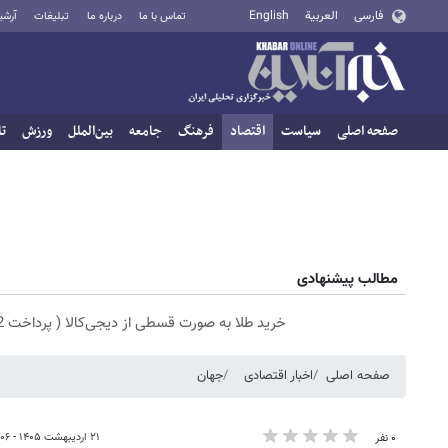
فارسی
العربية
English
تماس با ما
درباره ما
تبلیغات
آرشی
صفحه اصلی
سیاست
اقتصاد
فرهنگ
جامعه
بین‌الملل
ورزش
تا
مطالب پیشنهادی
خرید طلا به صورت قسطی از دیجی‌کالا ( پرداخت 12 ماهه )
صفحه اصلی
اخبار اقتصادی
جهان
۲۱ اردیبهشت ۱۴۰۵ - ۱۶:۰۶
۰ نفر