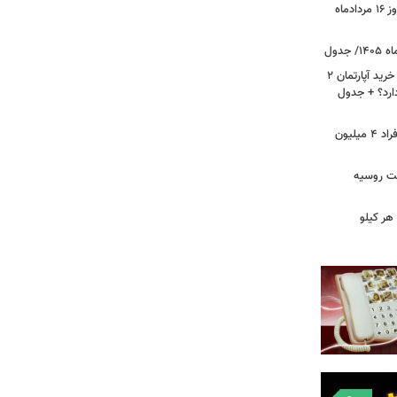
قیمت جدید دلار، یورو و سایر ارزها امروز ۱۶ مردادماه
لیست قیمت خرید مسکن در نازی‌آباد/ خرید آپارتمان ۲
دارد؟ + جدول
سرپرستان خانوار بخوانند/ حساب این افراد ۴ میلیون
فت روسیه
هر کیلو