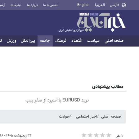
فارسی
العربية
English
تماس با ما
درباره ما
تبلیغات
آرشی
صفحه اصلی
سیاست
اقتصاد
فرهنگ
جامعه
بین‌الملل
ورزش
تا
مطالب پیشنهادی
ترید EURUSD با اسپرد از صفر پیپ
صفحه اصلی
اخبار اجتماعی
حوادث
۲۱ اردیبهشت ۱۴۰۵ - ۱۴:۱۸
۰ نفر