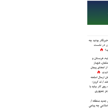
برنگار بودید چه
ور در نشست
د؟
یه، عربستان و
لمان، شهباز
ز امضای پیمان
ندند
ان ارسال اسلحه
شد / تد کروز:
روی کار بیاید یا
جز جمهوری
 جدید منطقه /
اسلامی چه پیامی