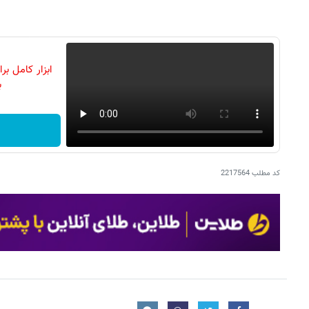
ابزار کامل ب
ب
کد مطلب
2217564