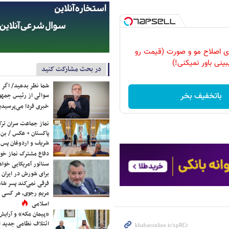
رای اصلاح مو و صورت (قیمت رو
بینی باور نمیکنی!)
در بحث مشارکت کنید
شما نظر بدهید/ اگر خ
باتخفیف بخر
سوالی از رئیس جمه
خبری فردا می‌پرسیدی
نماز جماعت سران ترک
پاکستان + عکس / بن‌س
شریف و اردوغان پس ا
دفاع مشترک نماز خوا
سناتور آمریکایی خواه
برای شورش در ایران 
فرقی نمی‌کند پسر شاه 
مریم رجوی، هر کسی 
اسلامی
«پیمان مکه» و آرایش
ائتلاف نظامی جدید 