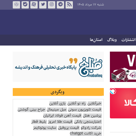
شنبه ۱۷ مرداد ۱۴۰۵
انتشارات
وبلاگ
استان‌ها
وبگردی
خبرآنلاین
راه نو آنلاین
بازی آنلاین
قیمت تلویزیون سونی
مبل مینیمال
جراح بینی گوشتی
پرشین هتل
قیمت آهن فولاد ایرانیان
اعتبارسنجی بانکی
قیمت طلا امروز
بلیط قطار
شرکت رادوکو
قیمت پروفیل
سایت یوتوتایمز
خرید اکانت chatgpt