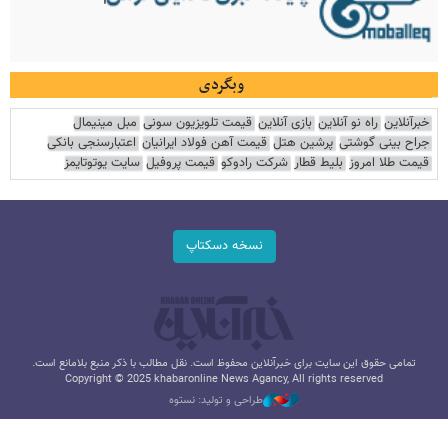
وبگردی
خبرآنلاین
راه نو آنلاین
بازی آنلاین
قیمت تلویزیون سونی
مبل مینیمال
جراح بینی گوشتی
پرشین هتل
قیمت آهن فولاد ایرانیان
اعتبارسنجی بانکی
قیمت طلا امروز
بلیط قطار
شرکت رادوکو
قیمت پروفیل
سایت یوتوتایمز
نسخه دسکتاپ
تمامی حقوق این سایت برای خبرآنلاین محفوظ است. نقل مطالب با ذکر منبع بلامانع است.
Copyright © 2025 khabaronline News Agancy, All rights reserved
طراحی و تولید: نستوه