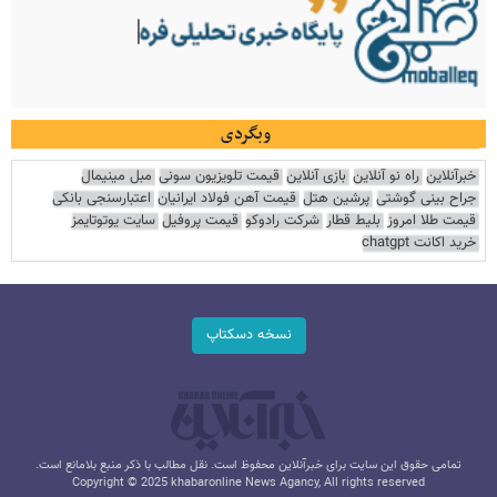
وبگردی
خبرآنلاین
راه نو آنلاین
بازی آنلاین
قیمت تلویزیون سونی
مبل مینیمال
جراح بینی گوشتی
پرشین هتل
قیمت آهن فولاد ایرانیان
اعتبارسنجی بانکی
قیمت طلا امروز
بلیط قطار
شرکت رادوکو
قیمت پروفیل
سایت یوتوتایمز
خرید اکانت chatgpt
نسخه دسکتاپ
تمامی حقوق این سایت برای خبرآنلاین محفوظ است. نقل مطالب با ذکر منبع بلامانع است.
Copyright © 2025 khabaronline News Agancy, All rights reserved