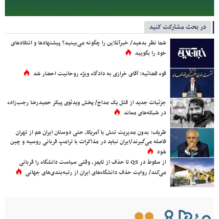
در بحث مشارکت کنید
شما نظر بدهید/ خبرآنلاین را چگونه می‌بینید؟ پیشنهادها و انتقادهای
خود را بگویید
قوه قضائیه: آقای خرازی به دادگاه ویژه روحانیت احضار شد
جزئیات جدید از قتل یک مداح/ پخش ویدئوی پیکر حمیدرضا رجب‌زاده
در شبکه‌های معاند
ظریف: بدون مدیریت تنش با آمریکا، حتی دوستان ایران هم از تهران
فاصله می‌گیرند/ایران نباید در مذاکرات با ترامپ قربانی روسیه و چین
شود
از سقوط در QS تا حذف از تایمز، وقتی سیاست دانشگاه را قربانی
می‌کند/ روایت حذف دانشگاه‌های ایران از رتبه‌بندی‌های جهانی