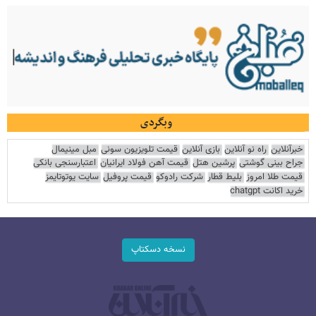
وبگردی
خبرآنلاین
راه نو آنلاین
بازی آنلاین
قیمت تلویزیون سونی
مبل مینیمال
جراح بینی گوشتی
پرشین هتل
قیمت آهن فولاد ایرانیان
اعتبارسنجی بانکی
قیمت طلا امروز
بلیط قطار
شرکت رادوکو
قیمت پروفیل
سایت یوتوتایمز
خرید اکانت chatgpt
نسخه دسکتاپ