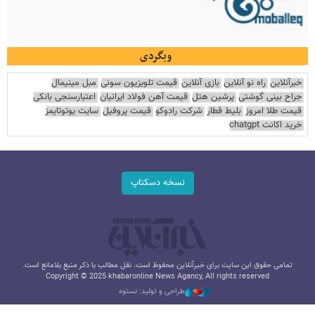
وبگردی
خبرآنلاین
راه نو آنلاین
بازی آنلاین
قیمت تلویزیون سونی
مبل مینیمال
جراح بینی گوشتی
پرشین هتل
قیمت آهن فولاد ایرانیان
اعتبارسنجی بانکی
قیمت طلا امروز
بلیط قطار
شرکت رادوکو
قیمت پروفیل
سایت یوتوتایمز
خرید اکانت chatgpt
نسخه دسکتاپ
تمامی حقوق این سایت برای خبرآنلاین محفوظ است. نقل مطالب با ذکر منبع بلامانع است.
Copyright © 2025 khabaronline News Agancy, All rights reserved
طراحی و تولید: نستوه