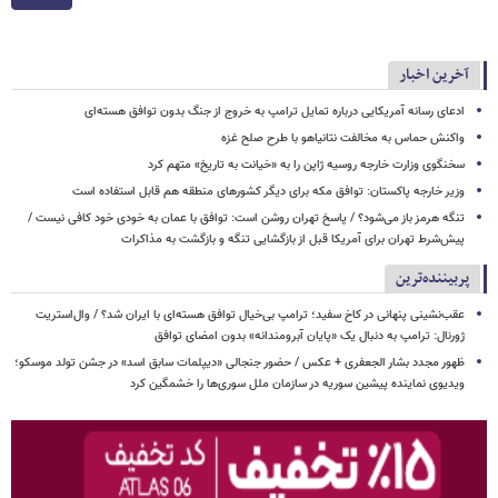
آخرین اخبار
ادعای رسانه آمریکایی درباره تمایل ترامپ به خروج از جنگ بدون توافق هسته‌ای
واکنش حماس به مخالفت نتانیاهو با طرح صلح غزه
سخنگوی وزارت خارجه روسیه ژاپن را به «خیانت به تاریخ» متهم کرد
وزیر خارجه پاکستان: توافق مکه برای دیگر کشورهای منطقه هم قابل استفاده است
تنگه هرمز باز می‌شود؟ / پاسخ تهران روشن است: توافق با عمان به خودی خود کافی نیست /
پیش‌شرط تهران برای آمریکا قبل از بازگشایی تنگه و بازگشت به مذاکرات
پربیننده‌ترین
عقب‌نشینی پنهانی در کاخ سفید؛ ترامپ بی‌خیال توافق هسته‌ای با ایران شد؟ / وال‌استریت
ژورنال: ترامپ به دنبال یک «پایان آبرومندانه» بدون امضای توافق
ظهور مجدد بشار الجعفری + عکس / حضور جنجالی «دیپلمات سابق اسد» در جشن تولد موسکو؛
ویدیوی نماینده پیشین سوریه در سازمان ملل سوری‌ها را خشمگین کرد