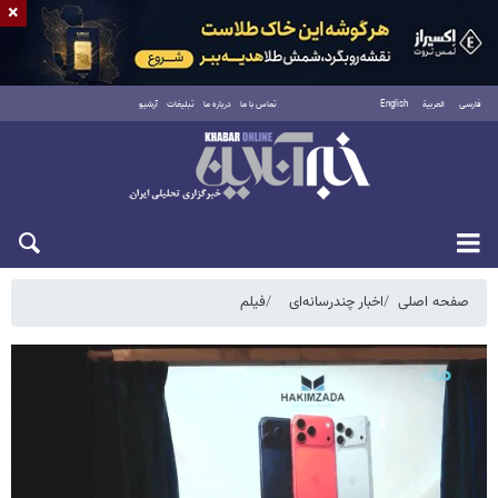
×
فارسی
العربية
English
تماس با ما
درباره ما
تبلیغات
آرشیو
پنجشنبه ۱۵ مرداد ۱۴۰۵
صفحه اصلی
اخبار چندرسانه‌ای
فیلم