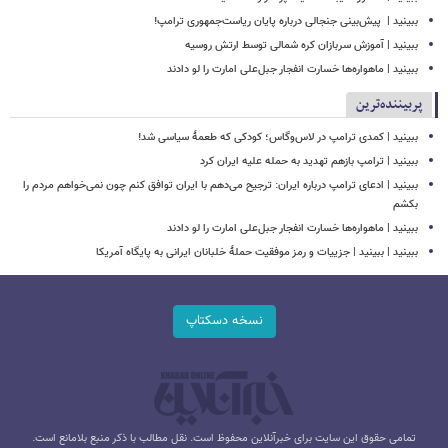
ببینید | ‏ پیش‌بینی جنجالی درباره پایان ریاست‌جمهوری ترامپ!
ببینید | آموزش سربازان کره شمالی توسط ارتش روسیه
ببینید | ماهواره‌ها خسارت انفجار جبل‌علی امارت را لو دادند
پربیننده‌ترین
ببینید | کمدی ترامپ در لاس‌وگاس؛ کودکی که طعمۀ سیاسی شد!
ببینید | ترامپ بازهم تهدید به حمله علیه ایران کرد
ببینید | ادعای ترامپ درباره ایران: ترجیح می‌دهم با ایران توافق کنم چون نمی‌خواهم مردم را
بکشم
ببینید | ماهواره‌ها خسارت انفجار جبل‌علی امارت را لو دادند
ببینید | ببینید | جزییات و رمز موفقیت حملۀ خلبانان ایرانی به پایگاه آمریکا
نسخه دسکتاپ
تمامی حقوق این سایت برای خبرآنلاین محفوظ است. نقل مطالب با ذکر منبع بلامانع است.