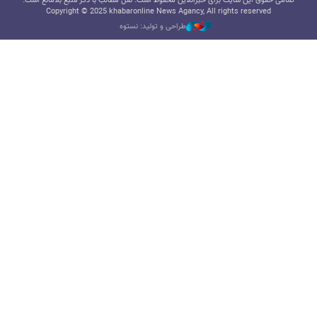
تمامی حقوق این سایت برای خبرآنلاین محفوظ است. نقل مطالب با ذکر منبع بلامانع است.
Copyright © 2025 khabaronline News Agancy, All rights reserved
طراحی و تولید: نستوه