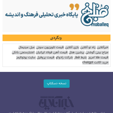
وبگردی
خبرآنلاین
راه نو آنلاین
بازی آنلاین
قیمت تلویزیون سونی
مبل مینیمال
جراح بینی گوشتی
پرشین هتل
قیمت آهن فولاد ایرانیان
اعتبارسنجی بانکی
قیمت طلا امروز
بلیط قطار
شرکت رادوکو
قیمت پروفیل
سایت یوتوتایمز
خرید اکانت chatgpt
نسخه دسکتاپ