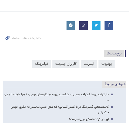
برچسب‌ها
یوتیوب
اینترنت
کاربران اینترنت
فیلترینگ
خبرهای مرتبط
«اینترنت پرو»؛ اعتراف‌ رسمی به شکست پروژه «پلتفرم‌های بومی» / چرا «ایتا» با پول،
…
کالبدشکافی فیلترینگ در ۵ کشور آسیایی/ آیا مدل چینی سانسور به الگوی جهانی
حکمرانی…
این اینترنت نامش «پرو» نیست!