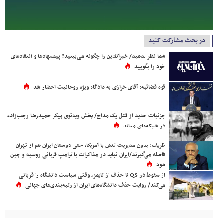
در بحث مشارکت کنید
شما نظر بدهید/ خبرآنلاین را چگونه می‌بینید؟ پیشنهادها و انتقادهای
خود را بگویید
قوه قضائیه: آقای خرازی به دادگاه ویژه روحانیت احضار شد
جزئیات جدید از قتل یک مداح/ پخش ویدئوی پیکر حمیدرضا رجب‌زاده
در شبکه‌های معاند
ظریف: بدون مدیریت تنش با آمریکا، حتی دوستان ایران هم از تهران
فاصله می‌گیرند/ایران نباید در مذاکرات با ترامپ قربانی روسیه و چین
شود
از سقوط در QS تا حذف از تایمز، وقتی سیاست دانشگاه را قربانی
می‌کند/ روایت حذف دانشگاه‌های ایران از رتبه‌بندی‌های جهانی