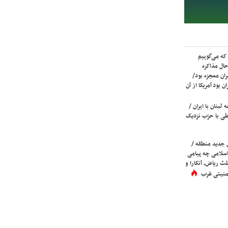
که می‌گوییم
حال مذاکره
ران معجزه بود/
ن بود آمریکا از آن
لبنان با ایران /
ی با حزب نزدیک
 جدید منطقه /
اسلامی چه پیامی
لث ریاض، آنکارا و
 امنیتی غرب