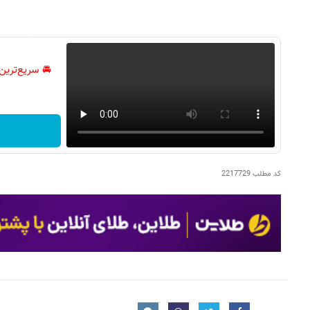
🚘 سریع‌ترین
کد مطلب
2217729