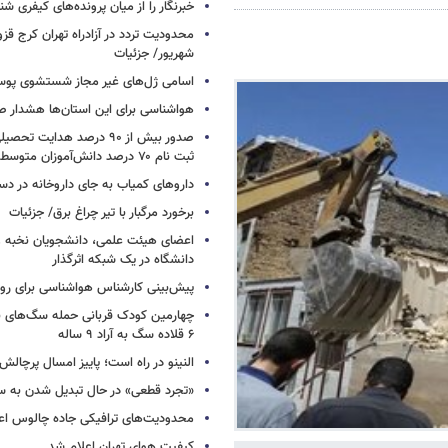
خبرنگار را از میان پرونده‌های کیفری شن
شهریور/ جزئیات
اسامی ژل‌های غیر مجاز شستشوی پو
هواشناسی برای این استان‌ها هشدار صا
صدور بیش از ۹۰ درصد هدایت 
ثبت نام ۷۰ درصد دانش‌آموزان متوسطه اول
داروهای کمیاب به جای داروخانه در دس
برخورد مرگبار با تیر چراغ برق/ جزئیات
اعضای هیئت علمی، دانشجویان نخبه و 
دانشگاه در یک شبکه‌ اثرگذار
پیش‌بینی کارشناس هواشناسی برای روزه
چهارمین کودک قربانی حمله سگ‌های 
۶ قلاده سگ به آراد ۹ ساله
النینو در راه است؛ پاییز امسال پرچال
«تجرد قطعی» در حال تبدیل شدن به 
محدودیت‌های ترافیکی جاده چالوس اع
کیفیت هوای تهران اعلام شد