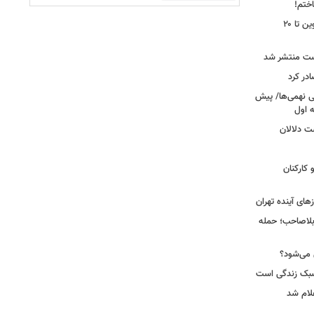
اختم!
محدودیت تردد در آزادراه تهران کرج قزوین تا ۲۰
ست منتشر شد
در کرد
تحصیلی نهمی‌ها/ پیش
ت دلالان
کارکنان
ای آینده تهران
بلاصاحب؛ حمله
ش می‌شود؟
سبک زندگی است
لام شد