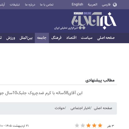
فارسی
العربية
English
تماس با ما
درباره ما
تبلیغات
آرشی
صفحه اصلی
سیاست
اقتصاد
فرهنگ
جامعه
بین‌الملل
ورزش
تا
مطالب پیشنهادی
این آقای58ساله با کرم ضدچروک جلبک10سال جوان شد(سفارش با تخفیف)
صفحه اصلی
اخبار اجتماعی
حوادث
۲۱ اردیبهشت ۱۴۰۵ - ۲۰:۱۰
۳ نفر