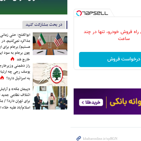
در بحث مشارکت کنید
 راه فروش خودرو، تنها در چند
ابوالفتح: حتی زمانی 
ساعت
مذاکره نمی‌کنیم، در 
هستیم/ برجام برای ای
چون برجام به سود ایرا
درخواست فروش
خارج شد
راز دشمنی وزیرخارجه 
یوسف رجی چه ارتباط
به اسرائیل دارد؟
«پیمان مکه» و آرایش
ائتلاف نظامی جدید 
برای تهران دارد؟ / مث
اسلام‌آباد علیه خلاء