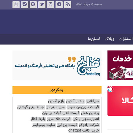
جمعه ۱۶ مرداد ۱۴۰۵
انتشارات
وبلاگ
استان‌ها
وبگردی
خبرآنلاین
راه نو آنلاین
بازی آنلاین
قیمت تلویزیون سونی
مبل مینیمال
جراح بینی گوشتی
پرشین هتل
قیمت آهن فولاد ایرانیان
اعتبارسنجی بانکی
قیمت طلا امروز
بلیط قطار
شرکت رادوکو
قیمت پروفیل
سایت یوتوتایمز
خرید اکانت chatgpt