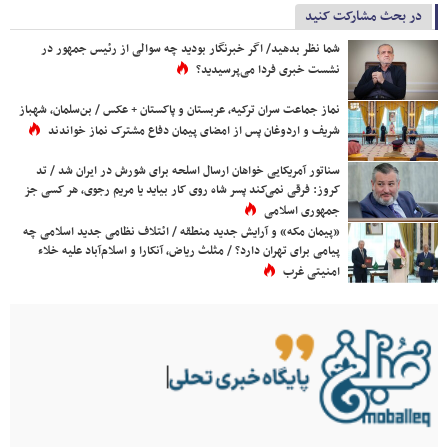
در بحث مشارکت کنید
شما نظر بدهید/ اگر خبرنگار بودید چه سوالی از رئیس جمهور در
نشست خبری فردا می‌پرسیدید؟
نماز جماعت سران ترکیه، عربستان و پاکستان + عکس / بن‌سلمان، شهباز
شریف و اردوغان پس از امضای پیمان دفاع مشترک نماز خواندند
سناتور آمریکایی خواهان ارسال اسلحه برای شورش در ایران شد / تد
کروز: فرقی نمی‌کند پسر شاه روی کار بیاید یا مریم رجوی، هر کسی جز
جمهوری اسلامی
«پیمان مکه» و آرایش جدید منطقه / ائتلاف نظامی جدید اسلامی چه
پیامی برای تهران دارد؟ / مثلث ریاض، آنکارا و اسلام‌آباد علیه خلاء
امنیتی غرب