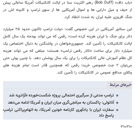
«باب داف» (Bob Duff) رهبر اکثریت سنا در ایالت کانکتیکات آمریکا ساعاتی پیش
از حیف و میل دارایی ها و اموال آمریکایی ها از سوی ترامپ و کابینه اش در
جنگ افروزی علیه ایران به شدت انتقاد کرد.
این سناتور آمریکایی در این خصوص گفت: دولت ترامپ تاکنون حدود ۲۵ میلیارد
دلار برای جنگ با ایران هزینه کرده است؛ رقمی که می‌ تواند بودجه یک سال کامل
ایالت کانکتیکات را تأمین کند. جمهوری‌خواهان در واشنگتن به دنبال اختصاص یک
میلیارد دلار برای ساخت «تالار رقص ترامپ» هستند؛ مبلغی که می‌ تواند هزینه
کل نظام آموزش عالی کانکتیکات را برای یک سال پوشش دهد. با چنین پولی حتی
می‌توان ۲ جت خصوصی خرید؛ رقمی که همچنین قادر است تمام هزینه‌ های
وکلای مدافع عمومی در کانکتیکات را تأمین کند.
خبرهای مرتبط
ترامپ مدعی از سرگیری احتمالی پروژه شکست‌خورده «آزادی» شد
آناتولی: پاکستان به میانجی‌گری میان ایران و آمریکا ادامه می‌دهد
سفارت ایران با یادآوری کارنامه خونین آمریکا، به اتهام‌پراکنی ترامپ
پاسخ داد
۳۱۰۳۱۰