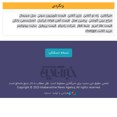
وبگردی
خبرآنلاین
راه نو آنلاین
بازی آنلاین
قیمت تلویزیون سونی
مبل مینیمال
جراح بینی گوشتی
پرشین هتل
قیمت آهن فولاد ایرانیان
اعتبارسنجی بانکی
قیمت طلا امروز
بلیط قطار
شرکت رادوکو
قیمت پروفیل
سایت یوتوتایمز
خرید اکانت chatgpt
نسخه دسکتاپ
تمامی حقوق این سایت برای خبرآنلاین محفوظ است. نقل مطالب با ذکر منبع بلامانع است.
Copyright © 2025 khabaronline News Agancy, All rights reserved
طراحی و تولید: نستوه