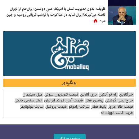
ظریف: بدون مدیریت تنش با آمریکا، حتی دوستان ایران هم از تهران
فاصله می‌گیرند/ایران نباید در مذاکرات با ترامپ قربانی روسیه و چین
شود
وبگردی
خبرآنلاین
راه نو آنلاین
بازی آنلاین
قیمت تلویزیون سونی
مبل مینیمال
جراح بینی گوشتی
پرشین هتل
قیمت آهن فولاد ایرانیان
اعتبارسنجی بانکی
قیمت طلا امروز
بلیط قطار
شرکت رادوکو
قیمت پروفیل
سایت یوتوتایمز
خرید اکانت chatgpt
نسخه دسکتاپ