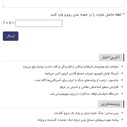
*
لطفا حاصل عبارت را در جعبه متن روبرو وارد کنید
7 + 0 =
ارسال
آخرین اخبار
ملوانان ناو هواپیمابر آبراهام لینکلن از افسردگی و افت شدید روحیه رنج می‌برند
آمریکا اوایل شهریور میزبان مجمع آژانس انرژی اتمی می‌شود
جانسون: ترامپ از پیامدهای جنگ با ایران برای آمریکایی‌ها آگاه است
افزایش سطح آماده‌باش نظامی و امنیتی در عراق
حزب‌الله خواستار توقف مذاکرات با رژیم صهیونیستی شد
پربیننده‌ترین
برنی سندرز: جنگ علیه ایران بر پایه یک دروغ آغاز شد
بیانیه مهم نیروهای مسلح یمن درباره «یک عملیات گسترده و ویژه»