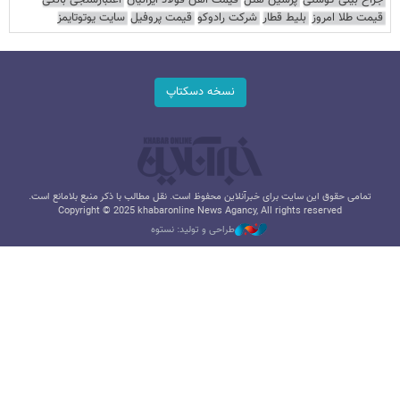
جراح بینی گوشتی
پرشین هتل
قیمت آهن فولاد ایرانیان
اعتبارسنجی بانکی
قیمت طلا امروز
بلیط قطار
شرکت رادوکو
قیمت پروفیل
سایت یوتوتایمز
نسخه دسکتاپ
تمامی حقوق این سایت برای خبرآنلاین محفوظ است. نقل مطالب با ذکر منبع بلامانع است.
Copyright © 2025 khabaronline News Agancy, All rights reserved
طراحی و تولید: نستوه