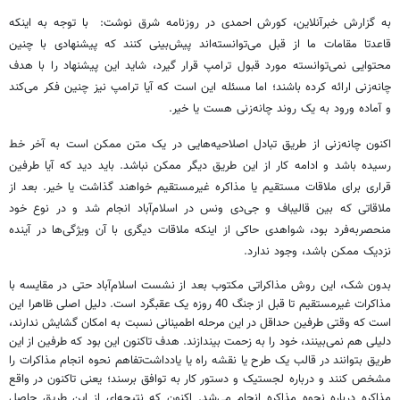
به گزارش خبرآنلاین، کورش احمدی در روزنامه شرق نوشت: ‌با توجه به اینکه
قاعدتا مقامات ما از قبل می‌توانسته‌اند پیش‌بینی کنند که پیشنهادی با چنین
محتوایی نمی‌توانسته مورد قبول ترامپ قرار گیرد، شاید این پیشنهاد را با هدف
چانه‌زنی ارائه کرده‌ باشند؛ اما مسئله این است که آیا ترامپ نیز چنین فکر می‌کند
و آماده ورود به یک روند چانه‌زنی هست یا خیر.
اکنون چانه‌زنی از طریق تبادل اصلاحیه‌هایی در یک متن ممکن است به آخر خط
رسیده باشد و ادامه کار از این طریق دیگر ممکن نباشد. باید دید که آیا طرفین
قراری برای ملاقات مستقیم یا مذاکره غیرمستقیم خواهند گذاشت یا خیر. بعد از
ملاقاتی که بین قالیباف و جی‌دی ونس در اسلام‌آباد انجام شد و در نوع خود
منحصربه‌فرد بود، شواهدی حاکی از اینکه ملاقات دیگری با آن ویژگی‌ها در آینده
نزدیک ممکن باشد، وجود ندارد.
بدون شک، این روش مذاکراتی مکتوب بعد از نشست اسلام‌آباد حتی در مقایسه با
مذاکرات غیرمستقیم تا قبل از جنگ 40 روزه یک عقبگرد است. دلیل اصلی ظاهرا این
است که وقتی طرفین حداقل در این مرحله اطمینانی نسبت به امکان گشایش ندارند،
دلیلی هم نمی‌بینند، خود را به زحمت بیندازند. هدف تاکنون این بود که طرفین از این
طریق بتوانند در قالب یک طرح یا نقشه راه یا یادداشت‌تفاهم نحوه انجام مذاکرات را
مشخص کنند و درباره لجستیک و دستور کار به توافق برسند؛ یعنی تاکنون در واقع
مذاکره درباره نحوه مذاکره انجام می‌شد. اکنون که نتیجه‌ای از این طریق حاصل