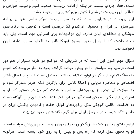
نشده، فعلا چاره‌ای نیست جز اینکه از ادامه بن‌بست صحبت کنیم و ببینیم عوارض و
عواقب این بن‌بست در شرایط کنونی برای کشور چه می‌تواند باشد.
این بن‌بست در شرایطی است که به نظر می‌رسد تمرکز ترامپ تنها بر برنامه
غنی‌سازی در ایران و محموله اورانیوم 60 درصدی است و توجهی به برنامه‌های
موشکی و منطقه‌ای ایران ندارد. این موضوعات برای اسرائیل مهم است، ولی باید
توجه داشت که اسرائیل بدون مجوز آمریکا قادر به اقدام نظامی علیه ایران
نخواهد بود.
سؤال مهم اکنون این است که در شرایطی که مواضع دو طرف بسیار از هم دور
است، ترامپ چه سیاستی را در پیش خواهد گرفت. بعید به نظر می‌رسد که انجام
یک جنگ تمام‌عیار دیگر در اولویت ترامپ باشد. محتمل است که او بر اعمال فشار
اقتصادی و محاصره دریایی و احیانا تلاش برای بازکردن تنگه هرمز متمرکز شود و
به موازات آن نوعی از برخوردهای نظامی با شدت کم نیز در دستور کار او و
اسرائیل قرار بگیرد. ممکن است آنها در این فکر باشند که از این پس گهگاه دست
به اقدامات نظامی کوچکی مثل برخوردهای اوایل هفته و آزمودن واکنش ایران در
داخل تنگه هرمز و در سواحل ایران برای گرم نگه‌داشتن جبهه نیز بزنند.
ترامپ اکنون بدون شک با بزرگ‌ترین بحران دوران ریاست‌جمهوری‌اش مواجه است.
او به نحوی عمل کرده که راه پس و پیش را به روی خود بسته است. هرگونه