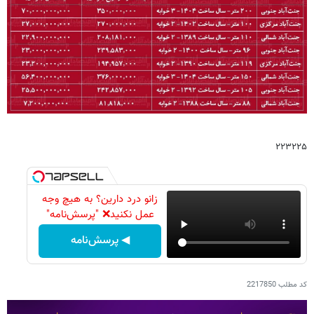
۲۲۳۲۲۵
زانو درد دارین؟ به هیچ وجه
عمل نکنید❌ "پرسش‌نامه"
◀ پرسش‌نامه
کد مطلب
2217850