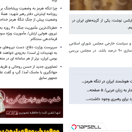
بزند
چرا تنگه هرمز به وضعیت پیشاجنگ بر
روزنامه اینترنتی دفتر رهبر شهید: همۀ دن
وضعیت پیش از جنگِ تنگۀ هرمز خداحا
 نوشت: یکی از گزینه‌های ایران در
خطرناک‌ترین مأمو
فرماندهی سنتکام
لی و سیاست خارجی مجلس شورای اسلامی
سرپرست وزارت دفاع: دست نیروهای م
می‌تواند غنی‌سازی ۹۰ درصد باشد. در مجلس بررسی
به تهدیدات پُر است/ به‌زودی خواهند ف
بومی ایران، برتر از هر سامانه ای در م
تصاویری جدید از حسن روحانی و ظریف
جهانگیری با ماسک آمد/ گپ و گفت عل
جمهور سابق
 هوشمند ایران در تنگه هرمز…
زد برای رهبری وجود داشت،…