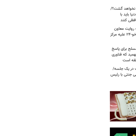
 نخواهد گشت؟/
یا باید با
فظی کنند
ریت جنگ ۴۰ روزه به روایت معاون
نیروی هوایی ارتش/ مأموریت ویژه سوخو-۲۴ علیه مرکز
سلح برای پاسخ
همید که فناوری
نطقه است
 در یک جلسه/
ی جنتی با رئیس