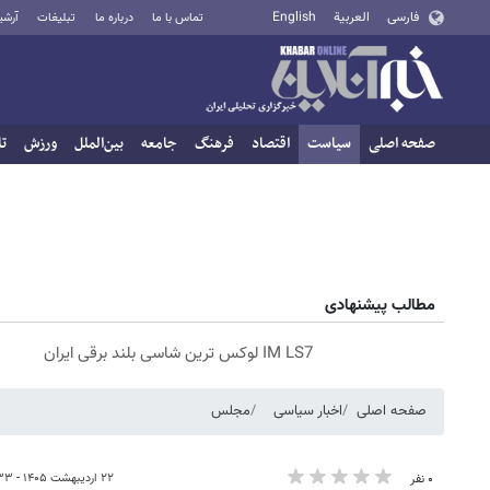
فارسی
العربية
English
تماس با ما
درباره ما
تبلیغات
آرشی
صفحه اصلی
سیاست
اقتصاد
فرهنگ
جامعه
بین‌الملل
ورزش
تا
مطالب پیشنهادی
IM LS7 لوکس ترین شاسی بلند برقی ایران
صفحه اصلی
اخبار سیاسی
مجلس
۲۲ اردیبهشت ۱۴۰۵ - ۱۱:۳۳
۰ نفر