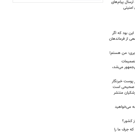
رسال پیام‌های
 امنیتی
ین بود که اگر
عی از فرماندهان
ویری: من هستم!
 تصمیمات
‌جمهور می‌شد،
 پوست خبرنگار
ر صحیحی است
پزشکیان منتشر
ه می‌خواهید
ز کشور؟
ه جرف ما را