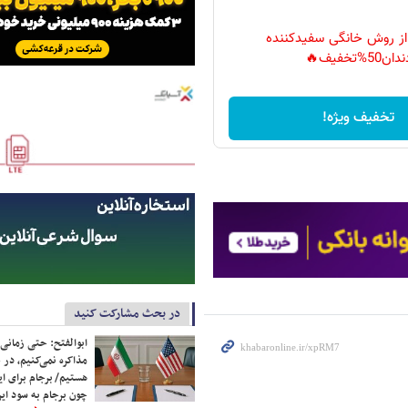
 از روش خانگی سفیدکننده
دان50%تخفیف🔥
تخفیف ویژه!
در بحث مشارکت کنید
ابوالفتح: حتی زمانی 
مذاکره نمی‌کنیم، در 
هستیم/ برجام برای ای
چون برجام به سود ایرا