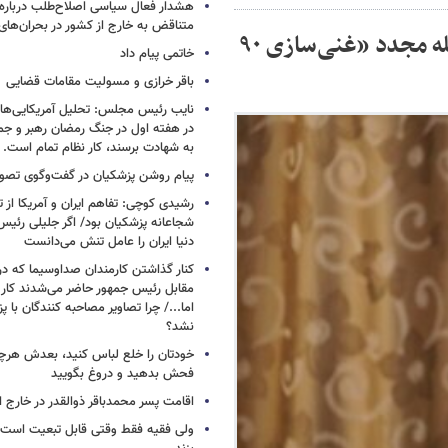
هشدار فعال سیاسی اصلاح‌طلب درباره ا
متناقض به خارج از کشور در بحران‌های
سخنگوی کمیسیون امنیت ملی: درصورت حمله مجدد «غنی‌سازی ۹۰
خاتمی پیام داد
باقر خرازی و مسولیت مقامات قضایی
نایب رئیس مجلس: تحلیل آمریکایی‌ها ا
در هفته اول در جنگ رمضان رهبر و جم
به شهادت برسند، کار نظام تمام است.
پیام روشن پزشکیان در گفت‌وگوی تص
رشیدی کوچی: تفاهم ایران و آمریکا از
شجاعانه پزشکیان بود/ اگر جلیلی رئیس
دنیا ایران را عامل تنش می‌دانست
کنار گذاشتن کارمندان صداوسیما که در
مقابل رئیس جمهور حاضر می‌شدند کا
اما.../ چرا تصاویر مصاحبه کنندگان با 
نشد؟
خودتان را خلع لباس کنید، بعدش هرچ
فحش بدهید و دروغ بگویید
اقامت پسر محمدباقر ذوالقدر در خارج ا
ولی فقیه فقط وقتی قابل تبعیت است ک