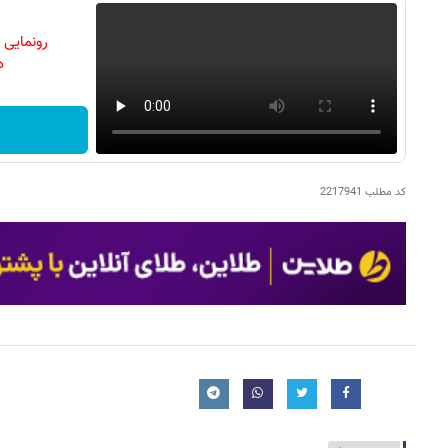
رونمایی
دن
کد مطلب
2217941