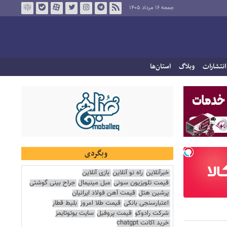
جمعه ۱۶ مرداد ۱۴۰۵
انتشارات
وبلاگ
استان‌ها
وبگردی
خبرآنلاین
راه نو آنلاین
بازی آنلاین
قیمت تلویزیون سونی
مبل مینیمال
جراح بینی گوشتی
پرشین هتل
قیمت آهن فولاد ایرانیان
اعتبارسنجی بانکی
قیمت طلا امروز
بلیط قطار
شرکت رادوکو
قیمت پروفیل
سایت یوتوتایمز
خرید اکانت chatgpt