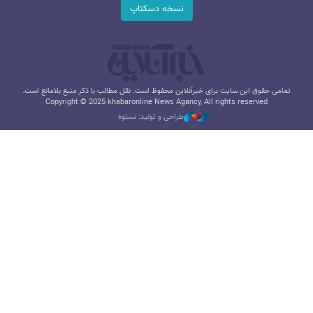
نسخه دسکتاپ
تمامی حقوق این سایت برای خبرآنلاین محفوظ است. نقل مطالب با ذکر منبع بلامانع است.
Copyright © 2025 khabaronline News Agancy, All rights reserved
طراحی و تولید: نستوه