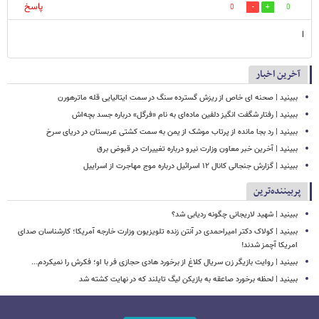
پاسخ
0
0
ا
آخرین اخبار
ببینید | صحنه ای خاص از ریزش گسترده سنگ در سمت ایتالیایی قله ماترهورن
ببینید | رفتار شگفت انگیز دلفین ماده‌ای به نام «فرگل» درباره جسد بچه‌اش
ببینید | رد بجا مانده از پرتاب موشک از یمن به سمت کشتی‌ عربستان در دریای سرخ
ببینید | آخرین خبر معاون وزارت نیرو درباره تغییرات در قبوض برق
ببینید | گزارش جنجالی کانال ۱۲ اسرائیل درباره موج مهاجرت از اسراییل
پربیننده‌ترین
ببینید | شهید لاریجانی چگونه ردیابی شد؟
ببینید | کولاک دکتر امیراحمدی در آنتن زنده تلویزیون وزارت خارجه آمریکا؛ کارشناسان صدای
امریکا آچمز شدند!
ببینید | روایت بازیگر زن سریال کلاغ از برخورد هادی حجازی فر با او؛ فکرش را نمیکردم...
ببینید | لحظه برخورد صاعقه به بازیکن لیگ تایلند که در نهایت کشته شد