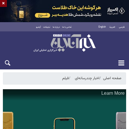
×
فارسی
العربية
English
تماس با ما
درباره ما
تبلیغات
آرشیو
پنجشنبه ۱۵ مرداد ۱۴۰۵
صفحه اصلی
اخبار چندرسانه‌ای
فیلم