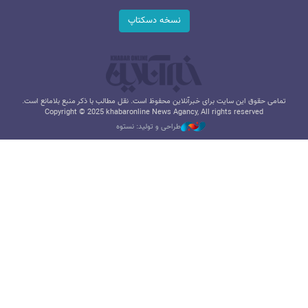
نسخه دسکتاپ
تمامی حقوق این سایت برای خبرآنلاین محفوظ است. نقل مطالب با ذکر منبع بلامانع است.
Copyright © 2025 khabaronline News Agancy, All rights reserved
طراحی و تولید: نستوه