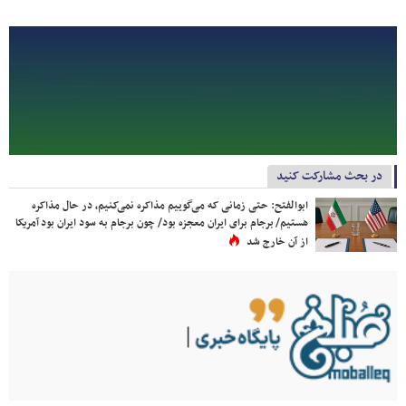
در بحث مشارکت کنید
ابوالفتح: حتی زمانی که می‌گوییم مذاکره نمی‌کنیم، در حال مذاکره
هستیم/ برجام برای ایران معجزه بود/ چون برجام به سود ایران بود آمریکا
از آن خارج شد