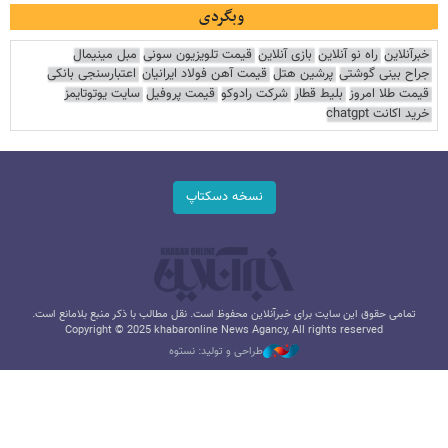
وبگردی
خبرآنلاین
راه نو آنلاین
بازی آنلاین
قیمت تلویزیون سونی
مبل مینیمال
جراح بینی گوشتی
پرشین هتل
قیمت آهن فولاد ایرانیان
اعتبارسنجی بانکی
قیمت طلا امروز
بلیط قطار
شرکت رادوکو
قیمت پروفیل
سایت یوتوتایمز
خرید اکانت chatgpt
نسخه دسکتاپ
تمامی حقوق این سایت برای خبرآنلاین محفوظ است. نقل مطالب با ذکر منبع بلامانع است.
Copyright © 2025 khabaronline News Agancy, All rights reserved
طراحی و تولید: نستوه