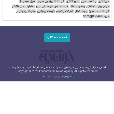
خبرآنلاین
راه نو آنلاین
بازی آنلاین
قیمت تلویزیون سونی
مبل مینیمال
جراح بینی گوشتی
پرشین هتل
قیمت آهن فولاد ایرانیان
اعتبارسنجی بانکی
قیمت طلا امروز
بلیط قطار
شرکت رادوکو
قیمت پروفیل
سایت یوتوتایمز
خرید اکانت chatgpt
نسخه دسکتاپ
تمامی حقوق این سایت برای خبرآنلاین محفوظ است. نقل مطالب با ذکر منبع بلامانع است.
Copyright © 2025 khabaronline News Agancy, All rights reserved
طراحی و تولید: نستوه