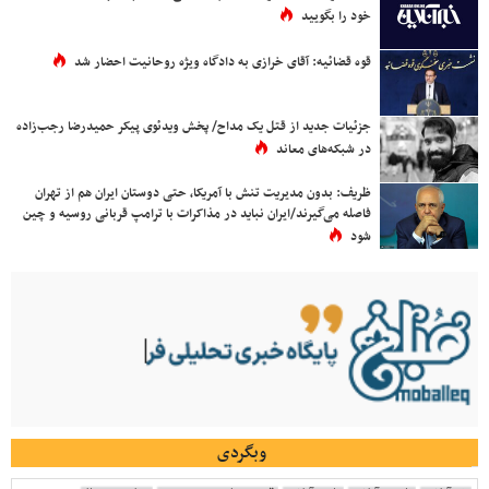
خود را بگویید
قوه قضائیه: آقای خرازی به دادگاه ویژه روحانیت احضار شد
جزئیات جدید از قتل یک مداح/ پخش ویدئوی پیکر حمیدرضا رجب‌زاده
در شبکه‌های معاند
ظریف: بدون مدیریت تنش با آمریکا، حتی دوستان ایران هم از تهران
فاصله می‌گیرند/ایران نباید در مذاکرات با ترامپ قربانی روسیه و چین
شود
وبگردی