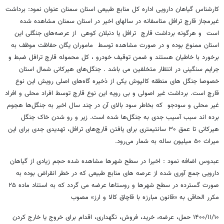
کارشناس گیاهان دارویی اداره کل منابع طبیعی استان سمنان عنوان نمود: برداشت
غیرمجاز قارچ ترافل متاسفانه در سالهای اخیر در استان سمنان مشاهده شده
است و هرگونه برداشت قارچ ترافل یا دنبلان کوهی از عرصه‌های جنگلی این
استان ممنوع بوده و در صورت مشاهده توسط ماموران یگان حفاظت موظف به
برخورد با خاطیان هستند و ضمن توقیف خودرو ، کل محموله قارچ ترافل ضبط و
جرایم سنگینی در انتظار متخلفین می باشد . جنگل‌های هیرکانی شمال استان
خصوصا جنگل های منطقه کالپوش یکی از ذخیره گاه‌های اصلی رویش این نوع
قارچ است. برداشت غیر اصولی و بی رویه این نوع قارچ توسط افراد محلی و افراد
غیر محلی و سودجو که بخاطر سود بالای آن در چند سال اخیر به جنگل‌ها هجوم
برده اند سبب آسیب جدی به جنگل‌ها شده است. زیر و رو شدن خاک جنگل
هیرکانی تا عمق ۳۰ سانتیمتری برای یافتن قارچ‌های ترافل، تهدیدی جدی برای این
میراث ۵۰ میلیون ساله به شمار می‌رود.
عبدوس اضافه نمود : اخیرا در سطح شهرها مشاهده شده حجم زیادی از گیاهان
دارویی جمع آوری شده از عرصه های منابع طبیعی که در خطر انقراض بوده به
صورت گسترده در سطح شهرها و روستاها عرضه می گردد که به استناد ماده ۲۵
مکرر الحاقی به «قانون مبارزه با قاچاق کالا و ارز» مصوب
۱۴۰۰/۱۱/۱۰ حمل، عرضه، خرید، فروش، نگهداری، اقدام برای خروج یا خارج کردن