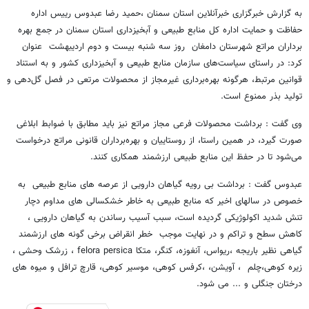
به گزارش خبرگزاری خبرآنلاین استان سمنان ،حمید رضا عبدوس رییس اداره
حفاظت و حمایت اداره کل منابع طبیعی و آبخیزداری استان سمنان در جمع بهره
برداران مراتع شهرستان دامغان روز سه شنبه بیست و دوم اردیبهشت عنوان
کرد: در راستای سیاست‌های سازمان منابع طبیعی و آبخیزداری کشور و به استناد
قوانین مرتبط، هرگونه بهره‌برداری غیرمجاز از محصولات مرتعی در فصل گل‌دهی و
تولید بذر ممنوع است.
وی گفت : برداشت محصولات فرعی مجاز مراتع نیز باید مطابق با ضوابط ابلاغی
صورت گیرد، در همین راستا، از روستاییان و بهره‌برداران قانونی مراتع درخواست
می‌شود تا در حفظ این منابع طبیعی ارزشمند همکاری کنند.
عبدوس گفت : برداشت بی رویه گیاهان دارویی از عرصه های منابع طبیعی به
خصوص در سالهای اخیر که منابع طبیعی به خاطر خشکسالی های مداوم دچار
تنش شدید اکولوژیکی گردیده است، سبب آسیب رساندن به گیاهان دارویی ،
کاهش سطح و تراکم و در نهایت موجب خطر انقراض برخی گونه های ارزشمند
گیاهی نظیر باریجه ،ریواس، آنغوزه، کنگر، متکا felora persica ، زرشک وحشی ،
زیره کوهی،چلم ، آویشن، ،کرفس کوهی، موسیر کوهی، قارچ ترافل و میوه های
درختان جنگلی و ... می شود.