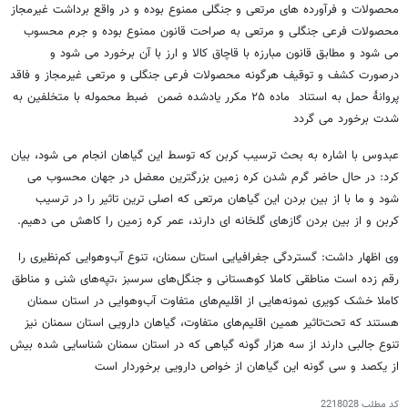
محصولات و فرآورده های مرتعی و جنگلی ممنوع بوده و در واقع برداشت غیرمجاز
محصولات فرعی جنگلی و مرتعی به صراحت قانون ممنوع بوده و جرم محسوب
می شود و مطابق قانون مبارزه با قاچاق کالا و ارز با آن برخورد می شود و
درصورت کشف و توقیف هرگونه محصولات فرعی جنگلی و مرتعی غیرمجاز و فاقد
پروانۀ حمل به استناد ماده ۲۵ مکرر یادشده ضمن ضبط محموله با متخلفین به
شدت برخورد می گردد
عبدوس با اشاره به بحث ترسیب کربن که توسط این گیاهان انجام می شود، بیان
کرد: در حال حاضر گرم شدن کره زمین بزرگترین معضل در جهان محسوب می
شود و ما با از بین بردن این گیاهان مرتعی که اصلی ترین تاثیر را در ترسیب
کربن و از بین بردن گازهای گلخانه ای دارند، عمر کره زمین را کاهش می دهیم.
وی اظهار داشت: گستردگی جغرافیایی استان سمنان، تنوع آب‌وهوایی کم‌نظیری را
رقم زده است مناطقی کاملا کوهستانی و جنگل‌های سرسبز ،تپه‌های شنی و مناطق
کاملا خشک کویری نمونه‌هایی از اقلیم‌های متفاوت آب‌وهوایی در استان سمنان
هستند که تحت‌تاثیر همین اقلیم‌های متفاوت، گیاهان دارویی استان سمنان نیز
تنوع جالبی دارند از سه هزار گونه گیاهی که در استان سمنان شناسایی شده بیش
از یکصد و سی گونه این گیاهان از خواص دارویی برخوردار است
کد مطلب
2218028