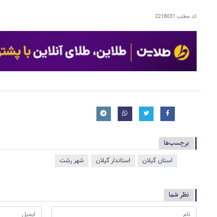
کد مطلب
2218031
برچسب‌ها
استان گیلان
استاندار گیلان
شهر رشت
نظر شما