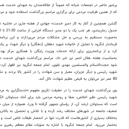
پرشور حاضر در تجمعات شبانه که عموماً از علاقه‌مندان به شهدای خدمت هستند
که از همین ظرفیت مردمی برای برگزاری مراسم بزرگداشت استفاده شود و مرد
گلشن همچنین از آغاز به کار «میز خدمت» جهادی از هفته جاری در حاشیه تج
به‌صورت مستقیم به بررسی و حل مشکلات مردم می‌پردازند و این برنامه 
فرماندار لنگرود با تجلیل از خانواده شهید دهقان (دهگان) و دیگر شهدا، بر ی
کرد و از برنامه‌ریزی برای ارائه خدمات ویزیت رایگان با همکاری مرکز ب
به‌مناسبت هفته هلال احمر نیز خبر داد. مراسم بزرگداشت شهدای خدمت نباید
شود حجت‌الاسلام والمسلمین مهدی نقوی، امام جمعه لنگرود نیز اظهار کرد
80 عمر نیز می‌توان به فیض عظیم شهادت نائل آمد.
وی بزرگداشت شهدای خدمت را در حقیقت تکریمِ مفهوم «خدمتگزاری به مردم»
شهید رئیسی نظیر اخلاص، صفا و روحیه مردمی باید برای آحاد مسئولان الگو
است که مسئولان ارشد آن، از رؤسای جمهور گرفته تا وزرا، همواره از میان خا
ضعیف جامعه در شهرهای مختلف رشد کرده و با تلاش و تحصیل به بالاترین 
به‌خلاف بسیاری از کشورهاست که قدرت تنها در انحصار طبقات خاص است و ای
به‌شمار می‌رود. امام جمعه لنگرود با اشاره به منویات مقام معظم رهبری م