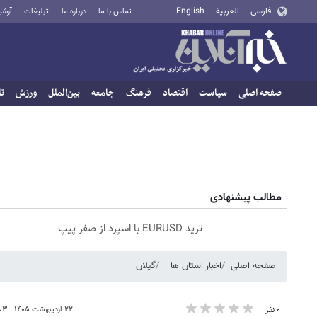
فارسی
العربية
English
تماس با ما
درباره ما
تبلیغات
آرشی
صفحه اصلی
سیاست
اقتصاد
فرهنگ
جامعه
بین‌الملل
ورزش
تا
مطالب پیشنهادی
ترید EURUSD با اسپرد از صفر پیپ
صفحه اصلی
اخبار استان ها
گیلان
۲۲ اردیبهشت ۱۴۰۵ - ۱۶:۰۳
۰ نفر