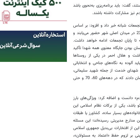
، گفت: باید برنامه‌ریزی به‌نحوی باشد
م نیز مشارکت داشته باشند.
معات شبانه خبر داد و افزود: بر اساس
جدول زمان‌بندی، هر شب یک یا دو مدیر دستگاه اجرایی از ساعت 21:30 تا 23 در میدان اصلی شهر حضور می‌یابند و
تا پایان تجمعات ادامه خواهد داشت.
کسان بودن جایگاه معنوی همه شهدا تأکید
هداشت و هلال احمر در یکی از روستاها
 آلوده به نگاه‌های جناحی و انتخاباتی
: شهدای خدمت از جمله شهید سلیمانی،
شهید رئیسی و دیگر عزیزان، معیار و سن شهادت را در کشور بالا بردند و نشان دادند که در دهه‌های 60، 70 و حتی
 دانست و اضافه کرد: ویژگی‌های بارز
 باشد، یکی از برکات نظام اسلامی این
نواده‌های بسیار ساده، کشاورز یا طبقات
مدارج مدیریتی رسیده‌اند؛ این مسئله
ن از افتخارات بی‌بدیل جمهوری اسلامی
بنی بر لزوم حفظ «اعتماد به مسئولان»،