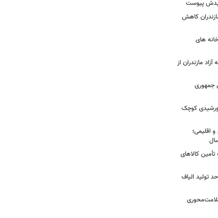
شهیدش پیوست
ازندران کاهش
ودخانه های
آزاد مازندران از
دی جمهوری
 خورشیدی کوچک
و اقلیمی؛
 تأمین کالاهای
د تولید الیاف
سلامت‌محوری