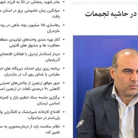
مادر شهید رمضانی در نکا به فرزند 
میانگین زمان خاموشی برق در استان م
 در حاشیه تجمعات
یافت
رهاسازی ۷۵ میلیون بچه ماهی در ر
مازندران
آغاز بهره مندی واحدهای تولییدی منطقه 
معافیت ها و مشوق های قانونی
دیدار استاندار اردبیل با فعالان اقتصا
آذربایجان
برنامه ریزی برای احداث نیروگاه های
مقیاس یا شناور روی آب در مازندران
عبور موفق اربعین از چالش‌های امنیتی 
کاهش ۲۰ درصدی تلفات در اربعین امسال
برگزاری جلسه ستاد تنظیم بازار و کمیته
اساسی لرستان
افتتاح کارخانه شیرخشک و کلنگ‌زنی واح
پلی‌استر در میاندوآب
نظام سلامت باید از درمان‌محوری به 
تغییر کند