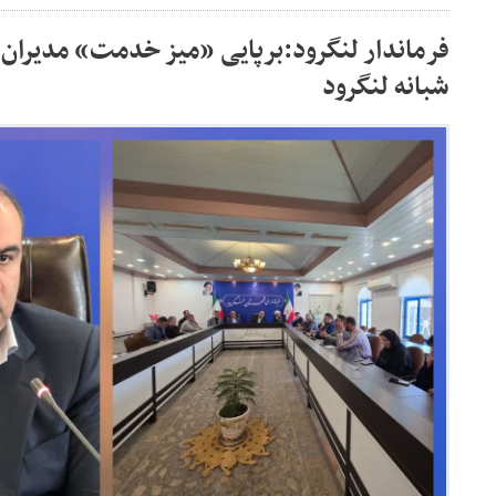
فرماندار لنگرود:برپایی «میز خدمت» مدیران
شبانه لنگرود