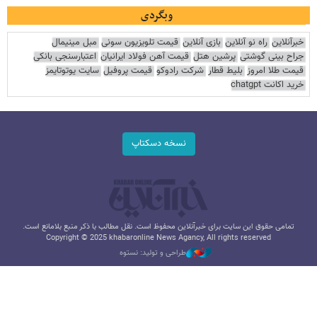
وبگردی
خبرآنلاین
راه نو آنلاین
بازی آنلاین
قیمت تلویزیون سونی
مبل مینیمال
جراح بینی گوشتی
پرشین هتل
قیمت آهن فولاد ایرانیان
اعتبارسنجی بانکی
قیمت طلا امروز
بلیط قطار
شرکت رادوکو
قیمت پروفیل
سایت یوتوتایمز
خرید اکانت chatgpt
نسخه دسکتاپ
تمامی حقوق این سایت برای خبرآنلاین محفوظ است. نقل مطالب با ذکر منبع بلامانع است.
Copyright © 2025 khabaronline News Agancy, All rights reserved
طراحی و تولید: نستوه