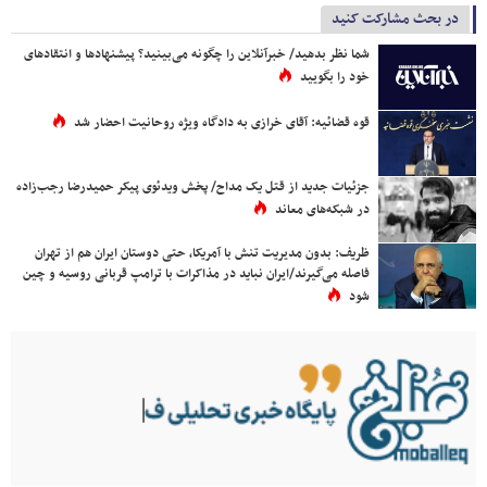
در بحث مشارکت کنید
شما نظر بدهید/ خبرآنلاین را چگونه می‌بینید؟ پیشنهادها و انتقادهای
خود را بگویید
قوه قضائیه: آقای خرازی به دادگاه ویژه روحانیت احضار شد
جزئیات جدید از قتل یک مداح/ پخش ویدئوی پیکر حمیدرضا رجب‌زاده
در شبکه‌های معاند
ظریف: بدون مدیریت تنش با آمریکا، حتی دوستان ایران هم از تهران
فاصله می‌گیرند/ایران نباید در مذاکرات با ترامپ قربانی روسیه و چین
شود