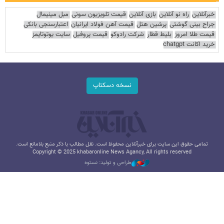
خبرآنلاین
راه نو آنلاین
بازی آنلاین
قیمت تلویزیون سونی
مبل مینیمال
جراح بینی گوشتی
پرشین هتل
قیمت آهن فولاد ایرانیان
اعتبارسنجی بانکی
قیمت طلا امروز
بلیط قطار
شرکت رادوکو
قیمت پروفیل
سایت یوتوتایمز
خرید اکانت chatgpt
نسخه دسکتاپ
تمامی حقوق این سایت برای خبرآنلاین محفوظ است. نقل مطالب با ذکر منبع بلامانع است.
Copyright © 2025 khabaronline News Agancy, All rights reserved
طراحی و تولید: نستوه