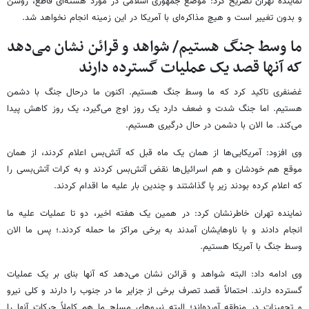
نماینده تهران تصریح کرد: موضع جمهوری اسلامی در مورد هسته‌ای قاطع، روشن
و بدون تغییر است و هیچ مذاکره‌ای با آمریکا در این زمینه انجام نخواهد شد.
ما وسط جنگ هستیم/ شواهد و قرائن نشان می‌دهد
که آنها قصد یک عملیات گسترده دارند
غضنفری تاکید کرد که ما وسط جنگ هستیم. اکنون ما درحال جنگ با دشمن
هستیم. اما جنگ شدت و ضعف دارد یک روز اوج می‌گیرد، یک روز کاهش پیدا
می‌کند. ما الان با دشمن در حال درگیری هستیم.
وی افزود: آمریکایی‌ها از همان یک ماه قبل که آتش‌بس اعلام کردند، از همان
موقع هم خودشان و هم اسرائیل‌ها نقض آتش‌بس کردند و به کرات آتش‌بسی را
که اعلام کرده بودند زیر پا گذاشتند و چندین بار علیه ما اقدام کردند.
نماینده تهران خاطرنشان کرد: در همین یک هفته اخیر، دو تا عملیات علیه ما
انجام دادند و با ناوهایشان آمدند به برخی مراکز ما حمله کردند.؛ پس ما الان
وسط جنگ با آمریکا هستیم.
وی ادامه داد: البته شواهد و قرائن نشان می‌دهد که آنها بنای بر یک عملیات
گسترده دارند. احتمالاً قصد تصرف برخی از جزایر ما در جنوب را دارند و کلی نیرو
و تجهیزات در منطقه آورده‌اند؛ البته نیروهای مسلح ما هم کاملاً حرکات آنها را