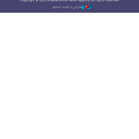
Copyright © 2025 khabaronline News Agancy, All rights reserved
طراحی و تولید: نستوه