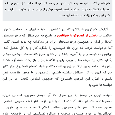
خبرآنلاین گفت: شواهد و قرائن نشان می‌دهد که آمریکا و اسرائیل بنای بر یک
عملیات گسترده دارند. احتمالاً قصد تصرف برخی از جزایر ما در جنوب را دارند و
کلی نیرو و تجهیزات در منطقه آورده‌اند.
به گزارش خبرگزاری خبرآنلاین،کامران غضنفری، نماینده تهران در مجلس شورای
اسلامی در
بخشی از گفت‌وگو با خبرآنلاین
در پاسخ به این سؤال که درخواست‌های
آمریکا از ایران و همچنین درخواست‌های ایران در مذاکرات چه بوده است، گفت:
آنها درخواست کردند که ایران کلاً غنی‌سازی را بگذارد کنار و به کل تعطیل کند.
اورانیوم ۶۰ درصد را یا به آمریکا بدهد یا از کشور خارج کند؛صنعت موشکی خود را
بگذارد کنار، برد موشک‌ها را بیاورد پایین. تنگه هرمز را باز بکند، همه آزاد باشند
برای رفت و آمد بدون اینکه چیزی پرداخت بکنند،و خواسته‌های نامشروع دیگر نظیر
این که کاری به کار اسرائیل نداشته باشیم، ارتباطمان را با محور مقاومت قطع
بکنیم و امثال این کارهای نامشروع که جمهوری اسلامی قاعدتاً زیر بار این
خواسته‌ها نمی‌رود.
نماینده تهران در پاسخ به این سوال که آیا موضع جمهوری اسلامی درباره
موضوعات هسته ای مانند گذشته است یا خیر افزود: نظر قاطع جمهوری اسلامی
همین است که رهبر عالی جمهوری اسلامی اعلام کرده، ما به هیچ عنوان با
آمریکایی‌ها در مورد هسته‌ای صحبت و مذاکره نمی‌کنیم. این را قاطعانه اعلام