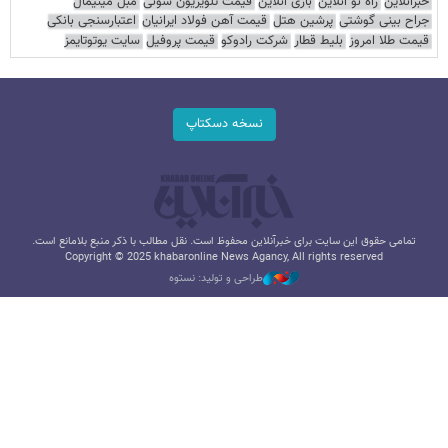
خبرآنلاین
راه نو آنلاین
بازی آنلاین
قیمت تلویزیون سونی
مبل مینیمال
جراح بینی گوشتی
پرشین هتل
قیمت آهن فولاد ایرانیان
اعتبارسنجی بانکی
قیمت طلا امروز
بلیط قطار
شرکت رادوکو
قیمت پروفیل
سایت یوتوتایمز
نسخه دسکتاپ
تمامی حقوق این سایت برای خبرآنلاین محفوظ است. نقل مطالب با ذکر منبع بلامانع است.
Copyright © 2025 khabaronline News Agancy, All rights reserved
طراحی و تولید: نستوه