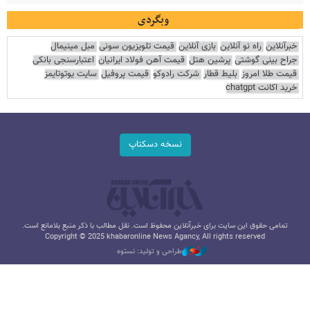
وبگردی
خبرآنلاین
راه نو آنلاین
بازی آنلاین
قیمت تلویزیون سونی
مبل مینیمال
جراح بینی گوشتی
پرشین هتل
قیمت آهن فولاد ایرانیان
اعتبارسنجی بانکی
قیمت طلا امروز
بلیط قطار
شرکت رادوکو
قیمت پروفیل
سایت یوتوتایمز
خرید اکانت chatgpt
نسخه دسکتاپ
تمامی حقوق این سایت برای خبرآنلاین محفوظ است. نقل مطالب با ذکر منبع بلامانع است.
Copyright © 2025 khabaronline News Agancy, All rights reserved
طراحی و تولید: نستوه