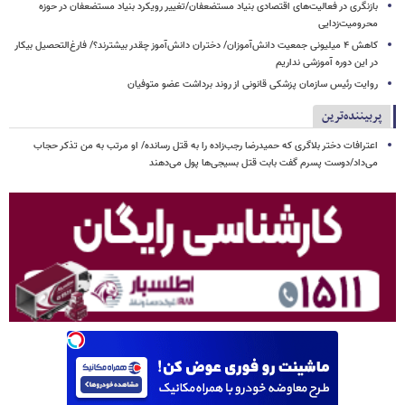
بازنگری در فعالیت‌های اقتصادی بنیاد مستضعفان/تغییر رویکرد بنیاد مستضعفان در حوزه
محرومیت‌زدایی
کاهش ۴ میلیونی جمعیت دانش‌آموزان/ دختران دانش‌آموز چقدر بیشترند؟/ فارغ‌التحصیل بیکار
در این دوره آموزشی نداریم
روایت رئیس سازمان پزشکی قانونی از روند برداشت عضو متوفیان
پربیننده‌ترین
اعترافات دختر بلاگری که حمیدرضا رجب‌زاده را به قتل رسانده/ او مرتب به من تذکر حجاب
می‌داد/دوست پسرم گفت بابت قتل بسیجی‌ها پول می‌دهند