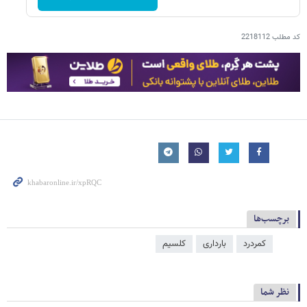
کد مطلب
2218112
برچسب‌ها
کمردرد
بارداری
کلسیم
نظر شما