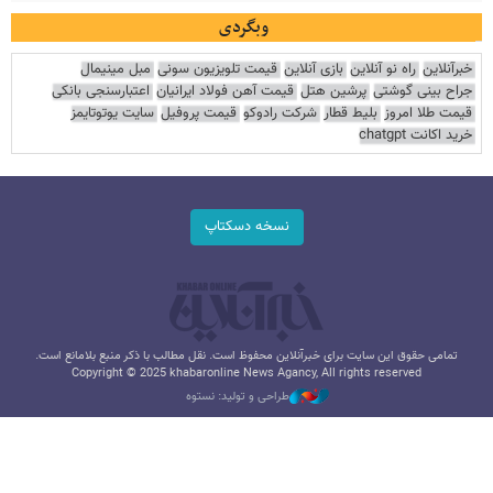
وبگردی
خبرآنلاین
راه نو آنلاین
بازی آنلاین
قیمت تلویزیون سونی
مبل مینیمال
جراح بینی گوشتی
پرشین هتل
قیمت آهن فولاد ایرانیان
اعتبارسنجی بانکی
قیمت طلا امروز
بلیط قطار
شرکت رادوکو
قیمت پروفیل
سایت یوتوتایمز
خرید اکانت chatgpt
نسخه دسکتاپ
تمامی حقوق این سایت برای خبرآنلاین محفوظ است. نقل مطالب با ذکر منبع بلامانع است.
Copyright © 2025 khabaronline News Agancy, All rights reserved
طراحی و تولید: نستوه