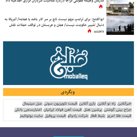
سازمان وظیفه عمومی فراجا درباره معافیت سربازان فراری اطلاعیه داد
ابوالفتح: برای ترامپ مهم نیست تاج بر سر کار باشد یا عمامه/ آمریکا به
دنبال تغییر حکومت نیست/ عمان و عربستان در توقف حملات نقش
داشتند
وبگردی
خبرآنلاین
راه نو آنلاین
بازی آنلاین
قیمت تلویزیون سونی
مبل مینیمال
جراح بینی گوشتی
پرشین هتل
قیمت آهن فولاد ایرانیان
اعتبارسنجی بانکی
قیمت طلا امروز
بلیط قطار
شرکت رادوکو
قیمت پروفیل
سایت یوتوتایمز