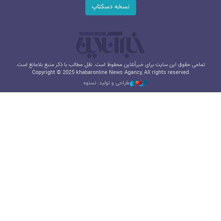
نسخه دسکتاپ
تمامی حقوق این سایت برای خبرآنلاین محفوظ است. نقل مطالب با ذکر منبع بلامانع است.
Copyright © 2025 khabaronline News Agancy, All rights reserved
طراحی و تولید: نستوه