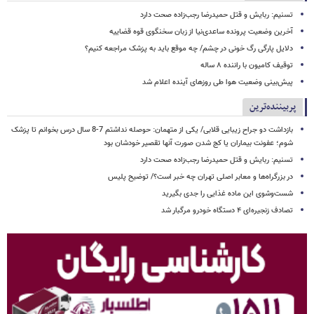
تسنیم: ربایش و قتل حمیدرضا رجب‌زاده صحت دارد
آخرین وضعیت پرونده ساعدی‌نیا از زبان سخنگوی قوه قضاییه
دلایل پارگی رگ خونی در چشم/ چه موقع باید به پزشک مراجعه کنیم؟
توقیف کامیون با راننده ۸ ساله
پیش‌بینی وضعیت هوا طی روزهای آینده اعلام شد
پربیننده‌ترین
بازداشت دو جراح زیبایی قلابی/ یکی از متهمان: حوصله نداشتم 7-8 سال درس بخوانم تا پزشک
شوم؛ عفونت بیماران یا کج شدن صورت آنها تقصیر خودشان بود
تسنیم: ربایش و قتل حمیدرضا رجب‌زاده صحت دارد
در بزرگراه‌ها و معابر اصلی تهران چه خبر است؟/ توضیح پلیس
شست‌وشوی این ماده غذایی را جدی بگیرید
تصادف زنجیره‌ای ۴ دستگاه خودرو مرگبار شد