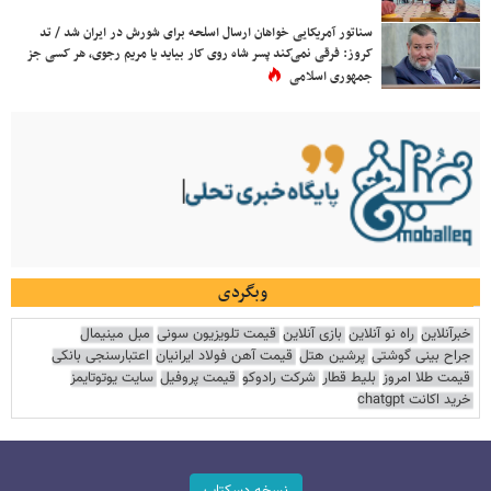
سناتور آمریکایی خواهان ارسال اسلحه برای شورش در ایران شد / تد
کروز: فرقی نمی‌کند پسر شاه روی کار بیاید یا مریم رجوی، هر کسی جز
جمهوری اسلامی
وبگردی
خبرآنلاین
راه نو آنلاین
بازی آنلاین
قیمت تلویزیون سونی
مبل مینیمال
جراح بینی گوشتی
پرشین هتل
قیمت آهن فولاد ایرانیان
اعتبارسنجی بانکی
قیمت طلا امروز
بلیط قطار
شرکت رادوکو
قیمت پروفیل
سایت یوتوتایمز
خرید اکانت chatgpt
نسخه دسکتاپ