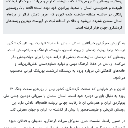
پرستاره، روستایی نفس می‌کشد که سال‌هاست آرام و بی‌ادعا میراث‌دار فرهنگ،
طبیعت و همزیستی انسان با محیط پیرامون خود بوده است؛ قلعه بالا، روستایی
پلکانی در حاشیه منطقه حفاظت شده توران که امروز نامش فراتر از مرزهای
استان سمنان شنیده می‌شود و حالا در آستانه ثبت در فهرست بهترین روستاهای
گردشگری جهان قرار گرفته است.
به گزارش خبرگزاری خبرآنلاین استان سمنان ،قلعه‌بالا تنها یک روستای گردشگری
نیست؛ اینجا روایت زنده‌ای از پیوند انسان، طبیعت، فرهنگ و حیات‌وحش است.
روستایی که مردمش سال‌هاست بخشی از درآمد خود را برای حیات‌وحش نذر
می‌کنند، زنانش در حفظ فرهنگ بومی و تولید صنایع‌دستی نقش‌آفرین‌اند و
خانه‌های کاهگلی‌اش دروازه ورود به زیستگاه ارزشمند یوزپلنگ ایرانی محسوب
می‌شود.
اکنون و در شرایطی که صنعت گردشگری کشور پس از روزهای سخت جنگ ۱۲
روزه به دنبال بازیابی دوباره خود است، استان سمنان با میزبانی دومین جشن ملی
بوم‌گردی ایران و همزمانی آن با رقابت جهانی پرونده قلعه‌بالا، تلاش دارد این
روستای تاریخی و طبیعت‌محور را بیش از گذشته به ایران و جهان معرفی کند.
در همین راستا، نشست خبری مدیرکل میراث فرهنگی، معاونان و فعالان حوزه
گردشگری و بوم‌گردی استان سمنان با حضور خبرنگاران روز سه شنبه بیست و دوم