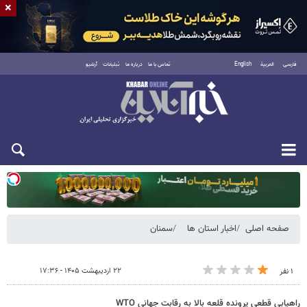
×
فارسی
العربية
English
تماس با ما
درباره ما
تبلیغات
آرشیو
دوشنبه ۱۹ مرداد ۱۴۰۵
صفحه اصلی
اخبار استان ها
سمنان
۲۲ اردیبهشت ۱۴۰۵ - ۱۷:۳۶
۱ نفر
راهیابی قطعی پرونده قلعه بالا به رقابت جهانی WTO