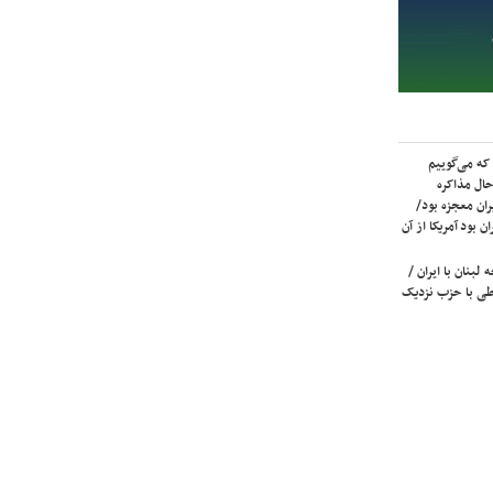
که می‌گوییم
حال مذاکره
ران معجزه بود/
ن بود آمریکا از آن
لبنان با ایران /
ی با حزب نزدیک