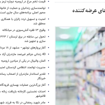
قیمت تخم مرغ در ارومیه دوباره ترمز بر
توانمندسازی زندانیان و حمایت از خانواد
ای عرضه‌کننده
محور اصلی برنامه‌های سال جاری است
امنیت و تسهیل تردد زائران با همکاری 
محقق شد
وقوع ۱۳ فقره آتش‌سوزی در میانکاله
ت
سازی و تجهیز شد
آغاز پروازهای نوشهر– مشهد از ۱۸ مرداد
43 زندانی جرائم غیرعمد مازندران آزاد می شوند
المان والیبال در یکی از میادین ارومی
مدیریت توانمند انتظامی کردستان امن
تقدیر استاندار مازندران از اصحاب رسان
خبرنگار
آغاز بزرگ‌ترین عملیات بهسازی فرودگا
احداث نخستین کارخانه بازیافت زباله ما
قائم‌شهر
مادر شهید رمضانی در نکا به فرزند 