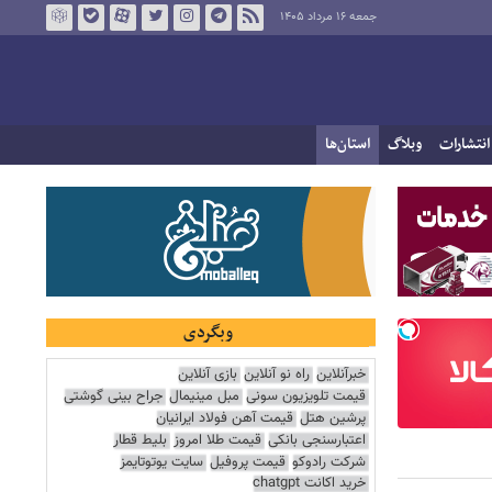
جمعه ۱۶ مرداد ۱۴۰۵
انتشارات
وبلاگ
استان‌ها
وبگردی
خبرآنلاین
راه نو آنلاین
بازی آنلاین
قیمت تلویزیون سونی
مبل مینیمال
جراح بینی گوشتی
پرشین هتل
قیمت آهن فولاد ایرانیان
اعتبارسنجی بانکی
قیمت طلا امروز
بلیط قطار
شرکت رادوکو
قیمت پروفیل
سایت یوتوتایمز
خرید اکانت chatgpt