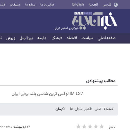
فارسی
العربية
English
تماس با ما
درباره ما
تبلیغات
آرشی
صفحه اصلی
سیاست
اقتصاد
فرهنگ
جامعه
بین‌الملل
ورزش
تا
مطالب پیشنهادی
IM LS7 لوکس ترین شاسی بلند برقی ایران
صفحه اصلی
اخبار استان ها
کرمان
۲۲ اردیبهشت ۱۴۰۵ - ۱۸:۳۸
۰ نفر