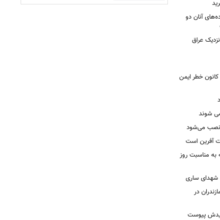
ید
ه‌های آنان دو
نزدیک عراق
حول بی سابقه در برق لرستان / ۳۲۳ کانون خطر ایمن
ه نصب می‌شود
یت آفرین است
ه به مناسبت روز
ه شهدای ساری
زندران در
شهیدش پیوست