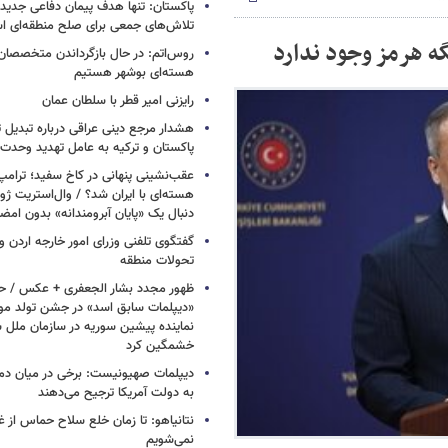
پاکستان: تنها هدف پیمان دفاعی جدید
تلاش‌های جمعی برای صلح منطقه‌ای 
گه هرمز وجود ندارد
روس‌اتم: در حال بازگرداندن متخصصان 
هسته‌ای بوشهر هستیم
رایزنی امیر قطر با سلطان عمان
هشدار مرجع دینی عراقی درباره تبدیل 
پاکستان و ترکیه به عامل تهدید وحدت 
عقب‌نشینی پنهانی در کاخ سفید؛ ترامپ
هسته‌ای با ایران شد؟ / وال‌استریت ژور
دنبال یک «پایان آبرومندانه» بدون امض
گفتگوی تلفنی وزرای امور خارجه اردن و 
تحولات منطقه
ظهور مجدد بشار الجعفری + عکس / ح
«دیپلمات سابق اسد» در جشن تولد مو
نماینده پیشین سوریه در سازمان ملل س
خشمگین کرد
دیپلمات صهیونیست: برخی در میان دموکر
به دولت آمریکا ترجیح می‌دهند
نتانیاهو: تا زمان خلع سلاح حماس از غ
نمی‌شویم