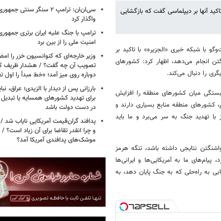
سی‌ان‌ان: ترامپ ۲ سنگر سنتی ج
اکید آنها بر دیپلماسی گفت که بازگشایی
واگذار کرد
ترامپ با جنگ علیه ایران برتری جمهوری
امنیت ملی را از بین برد
گو با شبکه خبری «الجزیره» با تاکید بر
وزیر خارجه‌ای که کنوانسیون خزر را امضا
گتن انجام می‌دهد، اظهار کرد: کشورهای
ری را دنبال می‌کند.
دوباره روی میز آمد؛ «خط مبدأ را اول ت
بارزانی پس از دیدار با الزیدی؛ عراق، نب
همبستگی میان کشورهای منطقه را افزایش
برای تهدید کشورهای همسایه یا تبدیل 
م، کشورهای منطقه منابع بسیاری دارند و
در دست دولت باشد
با تهدید جنگ به سر می‌برد و ما باید
پدافند گران‌قیمت آمریکایی نایاب شد 
و چرا انقدر تقاضا برای آن زیاد است؟ / 
موشک‌های پدافندی آمریکا آمد؟
واشنگتن نتایجی داشته باشد، تنگه هرمز
یام‌های ما به آمریکایی‌ها و ایرانی‌ها
ی به راه‌حلی که به جنگ پایان دهد، به