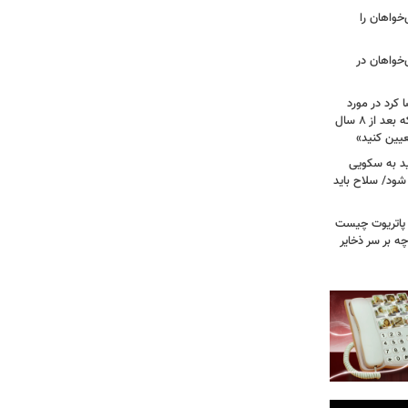
مهوری‌خواهان را
‌خواهان در
 کرد در مورد
تصویب آن چه گفت؟ / هشدار ظریف که بعد از ۸ سال
عیین کنید»
اید به سکویی
شود/ سلاح باید
/ پاتریوت چیست
چه بر سر ذخایر