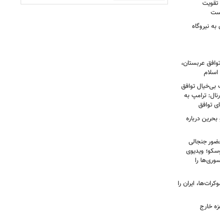
 تقویت
است
به نیروگاه
توافق عربستان،
اسلام
 بی‌خیال توافق
نال: ترامپ به
ای توافق
بحرین درباره
ضور جنجالی
سکو؛ ویدیوی
وری‌ها را
ات‌ها، ایران را
زه خارج