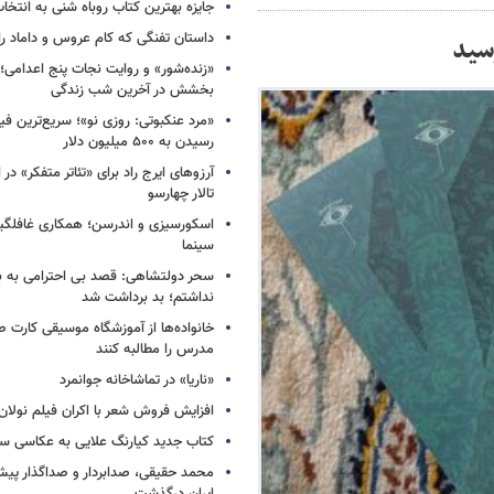
جایزه بهترین کتاب روباه شنی به انتخا
داستان تفنگی که کام عروس و داماد را 
سید
«زنده‌شور» و روایت نجات پنج اعدامی؛
بخشش در آخرین شب زندگی
«مرد عنکبوتی: روزی نو»؛ سریع‌ترین فیل
رسیدن به ۵۰۰ میلیون دلار
آرزوهای ایرج راد برای «تئاتر متفکر» در
تالار چهارسو
اسکورسیزی و اندرسن؛ همکاری غافلگیر
سینما
سحر دولتشاهی: قصد بی احترامی به با
نداشتم؛ بد برداشت شد
خانواده‌ها از آموزشگاه موسیقی کارت
مدرس را مطالبه کنند
«ناریا» در تماشاخانه جوانمرد
افزایش فروش شعر با اکران فیلم نولان
کتاب جدید کیارنگ علایی به عکاسی س
محمد حقیقی، صدابردار و صداگذار پ