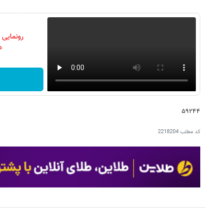
رونمایی
دن
۵۹۲۴۴
کد مطلب
2218204