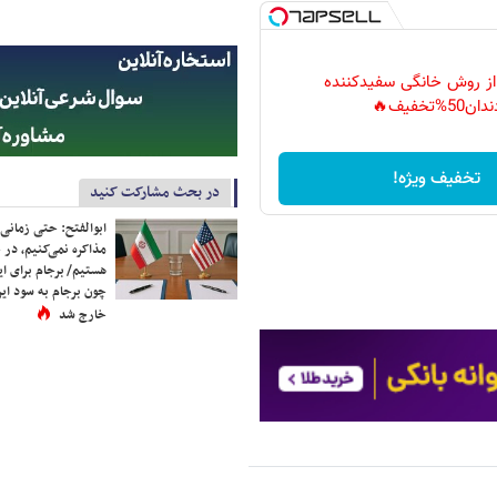
 از روش خانگی سفیدکننده
دان50%تخفیف🔥
تخفیف ویژه!
در بحث مشارکت کنید
ابوالفتح: حتی زمانی 
مذاکره نمی‌کنیم، در 
هستیم/ برجام برای ای
چون برجام به سود ایرا
خارج شد