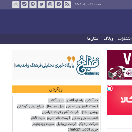
جمعه ۱۶ مرداد ۱۴۰۵
انتشارات
وبلاگ
استان‌ها
وبگردی
خبرآنلاین
راه نو آنلاین
بازی آنلاین
قیمت تلویزیون سونی
مبل مینیمال
جراح بینی گوشتی
پرشین هتل
قیمت آهن فولاد ایرانیان
اعتبارسنجی بانکی
قیمت طلا امروز
بلیط قطار
شرکت رادوکو
قیمت پروفیل
سایت یوتوتایمز
خرید اکانت chatgpt