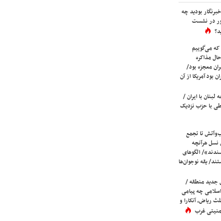
برنگار بودید چه
ور در نشست
د؟
که می‌گوییم
حال مذاکره
ران معجزه بود/
ن بود آمریکا از آن
لبنان با ایران /
ی با حزب نزدیک
ب‌وآتش تا تجمع
 نسل هرآنچه
دند»/ الگوهای
ند/ یقه نوجوان‌ها
 جدید منطقه /
اسلامی چه پیامی
لث ریاض، آنکارا و
 امنیتی غرب