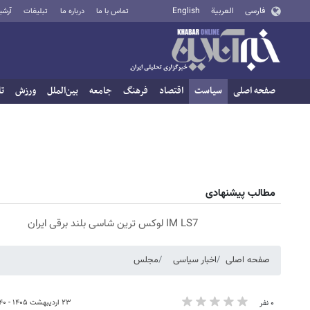
فارسی
العربية
English
تماس با ما
درباره ما
تبلیغات
آرشی
صفحه اصلی
سیاست
اقتصاد
فرهنگ
جامعه
بین‌الملل
ورزش
تا
مطالب پیشنهادی
IM LS7 لوکس ترین شاسی بلند برقی ایران
صفحه اصلی
اخبار سیاسی
مجلس
۲۳ اردیبهشت ۱۴۰۵ - ۰۶:۴۰
۰ نفر