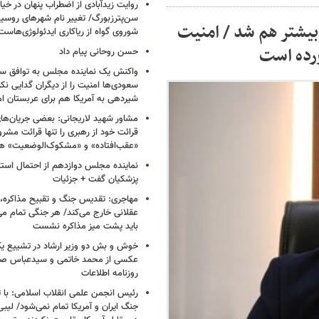
روایت زیدآبادی از اضطراب پنهان در خیا
سن‌پترزبورگ/ تغییر نام شهرهای روسیه 
بیشتر هم شد / امنیت
شوروی گواه از ریاکاری ایدئولوژی‌هاست
ورده است
حسن روحانی پیام داد
واکنش یک نماینده مجلس به توافق سه
سعودی‌ها امنیت را از دیگران گدایی نکن
شیردهی به آمریکا هم برای عربستان ام
مشاور شهید لاریجانی: بعضی جریان‌ه
قرائت خود از رهبری را تنها قرائت مشرو
«عقب‌افتاده» و «مشکوک‌الوضعیت» ه
نماینده مجلس دوازدهم از احتمال است
پزشکیان گفت + جزئیات
مهاجری: تقدیس جنگ و تقبیح مذاکره، ک
عقلانی خارج می‌کند/ هر جنگی تمام م
باید پشت میز مذاکره نشست
خوش و بش دو وزیر ارشاد در تشییع یک 
عکسی از محمد خاتمی و سیدعباس صال
روزنامه اطلاعات
رئیس انجمن علمی انقلاب اسلامی: با ت
جنگ ایران و آمریکا تمام نمی‌شود/ لیب