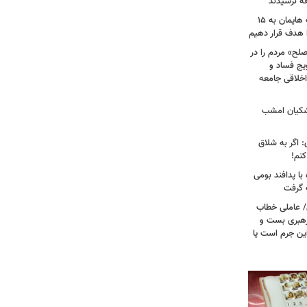
عه نرسیدند
امام‌ جمعه اهواز: با افزایش برد موشک هایمان به ۱۵
ا هدف قرار دهیم
لح» مردم را در
یج فساد و
اخلاقی جامعه
شکیان امشب
: اگر به شلاق
کنم!
ا پدافند بومی
ت گرفت
/ عاملی خطاب
رهبری بست و
 این جرم است یا