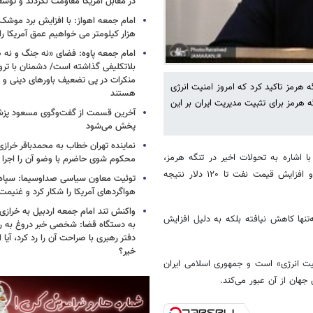
در مقابل آمریکا مقاومت نکردند و توس
هزار کیلومتر می خواهیم عمق آمریکا ر
امام جمعه پاوه: فضای «نه جنگ و نه ص
بلاتکلیفی گذاشته است/ دشمنان با ترو
منکرات در پی تضعیف باورهای دینی و 
هرمز تاکید کرد که امروز امنیت انرژی
هستند
هرمز برای تثبیت مدیریت ایران بر این
آخرین قسمت از گفت‌وگوی مسعود پز
پخش می‌شود
نماینده تهران خطاب به محمدباقر خرازی
اشاره به تحولات اخیر در تنگه هرمز،
محکوم شوی حاضرم با وضو آن را اجرا 
گفت: مدیریت ایران بر تنگه هرمز بازار انرژی جهان را تحت تاثیر قرار داده و افزایش قیمت نفت تا ۱۲۰ دلار نتیجه
توئیت معاون سیاسی صداوسیما: سپاه ب
هواگردهای آمریکا را شکار کرد و غنیم
واکنش تند امام جمعه اردبیل به خرازی
‌تنها کاهش نیافته بلکه به دلیل افزایش
به دستگاه قضا: شخصی خبر دروغ به 
دفتر رهبری با صراحت آن را رد کرد، آیا
خیر؟
یت انرژی» است و جمهوری اسلامی ایران