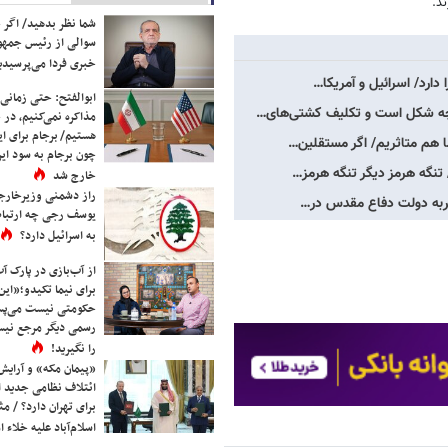
د.
شما نظر بدهید/ اگر خ
سوالی از رئیس جمه
خبری فردا می‌پرسیدی
دارد/ اسرائیل و آمریکا…
ابوالفتح: حتی زمانی 
 چه شکل است و تکلیف کشتی‌های…
مذاکره نمی‌کنیم، در 
هستیم/ برجام برای ای
ما هم متاثریم/ اگر مستقلین…
چون برجام به سود ایرا
 تنگه هرمز دیگر تنگه هرمز…
خارج شد
راز دشمنی وزیرخارجه 
تجربه دولت دفاع مقدس در…
یوسف رجی چه ارتباط
به اسرائیل دارد؟
از آب‌بازی در پارک آ
برای نیما تکیدو؛«این
حکومتی نیست می‌پسن
رسمی دیگر مرجع نیست
را نگیرید!
«پیمان مکه» و آرایش
ائتلاف نظامی جدید 
برای تهران دارد؟ / مث
اسلام‌آباد علیه خلاء