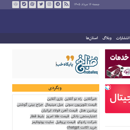
جمعه ۱۶ مرداد ۱۴۰۵
انتشارات
وبلاگ
استان‌ها
وبگردی
خبرآنلاین
راه نو آنلاین
بازی آنلاین
قیمت تلویزیون سونی
مبل مینیمال
جراح بینی گوشتی
پرشین هتل
قیمت آهن فولاد ایرانیان
اعتبارسنجی بانکی
قیمت طلا امروز
بلیط قطار
شرکت رادوکو
قیمت پروفیل
سایت یوتوتایمز
خرید اکانت chatgpt