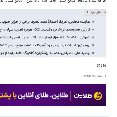
خواهد شد و نیروهای مسلح کشور آمادگی کامل برای دفاع از منافع ملی را دارن
خبرهای مرتبط
نماینده مجلس: آمریکا احتمالاً قصد تصرف برخی از جزایر جنوب را 
گزارش صداوسیما از آخرین وضعیت تنگه هرمز؛ نظارت سپاه به
لاهوتی: اینکه یک کالا هزار تومان بالا رفته، امری طبیعی است؛ 
بروجردی: ادبیات ترامپ در خود آمریکا دستمایه مزاح مردم شده/
توصیه های مصباحی‌مقدم به پزشکیان؛ کالابرگ ادامه یابد/ از 
31216
کد مطلب
2218218