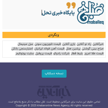
وبگردی
خبرآنلاین
راه نو آنلاین
بازی آنلاین
قیمت تلویزیون سونی
مبل مینیمال
جراح بینی گوشتی
پرشین هتل
قیمت آهن فولاد ایرانیان
اعتبارسنجی بانکی
قیمت طلا امروز
بلیط قطار
شرکت رادوکو
قیمت پروفیل
سایت یوتوتایمز
نسخه دسکتاپ
تمامی حقوق این سایت برای خبرآنلاین محفوظ است. نقل مطالب با ذکر منبع بلامانع است.
Copyright © 2025 khabaronline News Agancy, All rights reserved