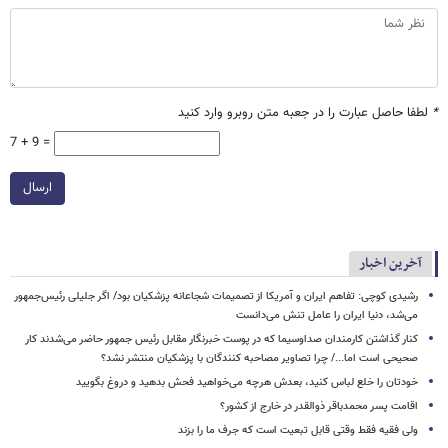
*
لطفا حاصل عبارت را در جعبه متن روبرو وارد کنید
7 + 9 =
ارسال
آخرین اخبار
رشیدی کوچی: تفاهم ایران و آمریکا از تصمیمات شجاعانه پزشکیان بود/ اگر جلیلی رئیس‌جمهور
می‌شد، دنیا ایران را عامل تنش می‌دانست
کنار گذاشتن کارمندان صداوسیما که در پوست خبرنگار مقابل رئیس جمهور حاضر می‌شدند کار
صحیحی است اما.../ چرا تصاویر مصاحبه کنندگان با پزشکیان منتشر نشد؟
خودتان را خلع لباس کنید، بعدش هرچه می‌خواهید فحش بدهید و دروغ بگویید
اقامت پسر محمدباقر ذوالقدر در خارج از کشور؟
ولی فقیه فقط وقتی قابل تبعیت است که جرف ما را بزند