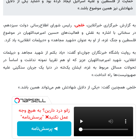
حمایت از فلسطین و علیه اسرائیل ایجاد کرده بود و «شاید یکی از دلایل
شهادتش نیز همین موضوع باشد.»
به گزارش خبرگزاری خبرآنلاین،
خلجی
، رئیس شورای اطلاع‌رسانی دولت سیزدهم،
در سخنانی با اشاره به نقش و فعالیت‌های حسین امیرعبداللهیان در موضوع
فلسطین و جنگ غزه، از او به عنوان «شهید مجاهد» و «دیپلمات انقلابی» یاد کرد.
به روایت باشگاه خبرنگاران جوان،او گفت: «یاد بکنم از شهید مجاهد و دیپلمات
انقلابی، شهید امیرعبداللهیان عزیز که او هم تقریبا نمونه نداشت و اساساً در
تحولات مسائل مربوط به غزه، ایشان یک‌تنه در دنیا یک جریان سنگینی علیه
صهیونیست‌ها راه انداخت.»
خلجی همچنین گفت: «یکی از دلایل شهادتش هم می‌تواند همین باشد.»
زانو درد دارین؟ به هیچ وجه
عمل نکنید❌ "پرسش‌نامه"
◀ پرسش‌نامه