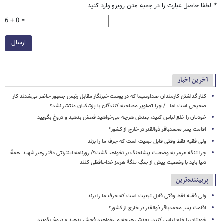
*
لطفا حاصل عبارت را در جعبه متن روبرو وارد کنید
6 + 0 =
ارسال
آخرین اخبار
کنار گذاشتن کارمندان صداوسیما که در پوست خبرنگار مقابل رئیس جمهور حاضر می‌شدند کار
صحیحی است اما.../ چرا تصاویر مصاحبه کنندگان با پزشکیان منتشر نشد؟
خودتان را خلع لباس کنید، بعدش هرچه می‌خواهید فحش بدهید و دروغ بگویید
اقامت پسر محمدباقر ذوالقدر در خارج از کشور؟
ولی فقیه فقط وقتی قابل تبعیت است که جرف ما را بزند
چرا تنگه هرمز به وضعیت پیشاجنگ بر نخواهد گشت؟/ روزنامه اینترنتی دفتر رهبر شهید: همۀ
دنیا باید با وضعیت پیش از جنگِ تنگۀ هرمز خداحافظی کنند
پربیننده‌ترین
ولی فقیه فقط وقتی قابل تبعیت است که جرف ما را بزند
اقامت پسر محمدباقر ذوالقدر در خارج از کشور؟
خودتان را خلع لباس کنید، بعدش هرچه می‌خواهید فحش بدهید و دروغ بگویید