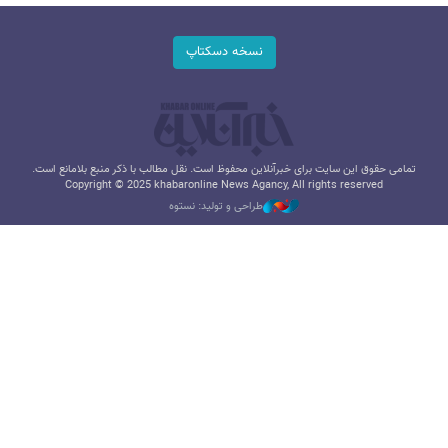
نسخه دسکتاپ
تمامی حقوق این سایت برای خبرآنلاین محفوظ است. نقل مطالب با ذکر منبع بلامانع است.
Copyright © 2025 khabaronline News Agancy, All rights reserved
طراحی و تولید: نستوه