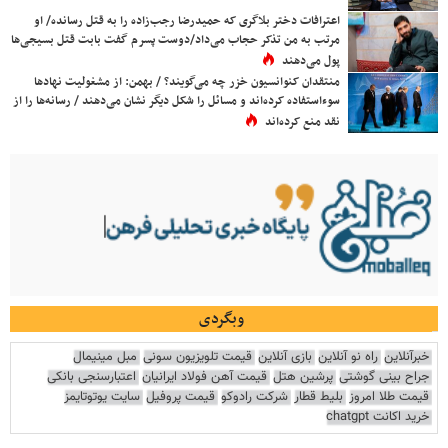
اعترافات دختر بلاگری که حمیدرضا رجب‌زاده را به قتل رسانده/ او
مرتب به من تذکر حجاب می‌داد/دوست پسرم گفت بابت قتل بسیجی‌ها
پول می‌دهند
منتقدان کنوانسیون خزر چه می‌گویند؟ / بهمن: از مشغولیت نهادها
سوءاستفاده کرده‌اند و مسائل را شکل دیگر نشان می‌دهند / رسانه‌ها را از
نقد منع کرده‌اند
وبگردی
خبرآنلاین
راه نو آنلاین
بازی آنلاین
قیمت تلویزیون سونی
مبل مینیمال
جراح بینی گوشتی
پرشین هتل
قیمت آهن فولاد ایرانیان
اعتبارسنجی بانکی
قیمت طلا امروز
بلیط قطار
شرکت رادوکو
قیمت پروفیل
سایت یوتوتایمز
خرید اکانت chatgpt