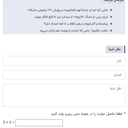
تجلی آیه «و ان جندنا لهم الغالبون» در پویش ۲۸ میلیونی جان‌فدا
ایران پس از «جنگ ۴۰روزه»؛ از میدان نبرد تا فتح افکار جهان
پیامدها و آثار شهادت رهبر انقلاب تا کجا امتداد دارد؟
مکتب عاشورا؛ جایی که انسان از بهشت هم فراتر می‌رود
نظر شما
*
لطفا حاصل عبارت را در جعبه متن روبرو وارد کنید
3 + 2 =