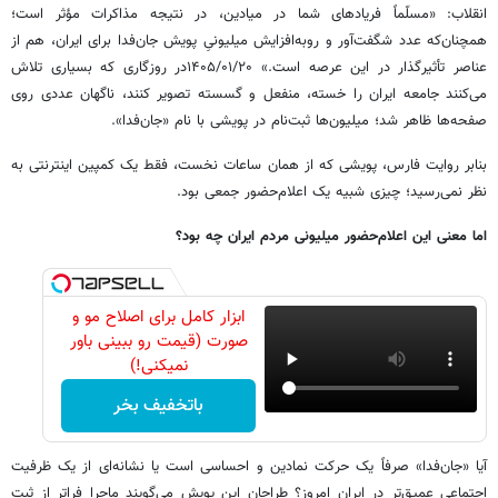
انقلاب: «مسلّماً فریادهای شما در میادین، در نتیجه‌ مذاکرات مؤثر است؛
همچنان‌که عدد شگفت‌آور و روبه‌افزایش میلیونیِ پویش جان‌فدا برای ایران، هم از
عناصر تأثیرگذار در این عرصه است.» ۱۴۰۵/۰۱/۲۰در روزگاری که بسیاری تلاش
می‌کنند جامعه ایران را خسته، منفعل و گسسته تصویر کنند، ناگهان عددی روی
صفحه‌ها ظاهر شد؛ میلیون‌ها ثبت‌نام در پویشی با نام «جان‌فدا».
بنابر روایت فارس، پویشی که از همان ساعات نخست، فقط یک کمپین اینترنتی به
نظر نمی‌رسید؛ چیزی شبیه یک اعلام‌حضور جمعی بود.
اما معنی این اعلام‌حضور میلیونی مردم ایران چه بود؟
ابزار کامل برای اصلاح مو و
صورت (قیمت رو ببینی باور
نمیکنی!)
باتخفیف بخر
آیا «جان‌فدا» صرفاً یک حرکت نمادین و احساسی است یا نشانه‌ای از یک ظرفیت
اجتماعی عمیق‌تر در ایران امروز؟ طراحان این پویش می‌گویند ماجرا فراتر از ثبت