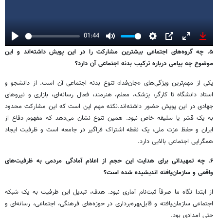
01:44
Play
Mute
Settings
PIP
Enter
Down
۵. چه گروه‌های اجتماعی بیشترین مشارکت را در این پویش داشته‌اند و این
fullscreen
موضوع چه پیامی درباره ترکیب بدنه اجتماعی آن دارد؟
یکی از مهم‌ترین ویژگی‌های «جان‌فدا» تنوع بدنه اجتماعی آن است. از دانشجو و
استاد دانشگاه تا کارگر، پزشک، معلم، هنرمند، فعال رسانه‌ای، بازاری و نیروهای
جهادی در این پویش حضور داشته‌اند.نکته مهم این است که این مشارکت محدود
به یک قشر یا سلیقه خاص نبود. همین تنوع نشان می‌دهد که مفهوم دفاع از
ایران و حفظ عزت ملی، یک نقطه اشتراک فراگیر در جامعه است و ظرفیت ایجاد
همگرایی اجتماعی بالایی دارد.
۶. چه تمهیداتی برای هدایت این حجم از اعلام آمادگی مردمی به ظرفیت‌های
واقعی و سازمان‌یافته اندیشیده شده است؟
از ابتدا نگاه ما صرفاً ثبت‌نام آماری نبود. هدف، تبدیل این ظرفیت به یک شبکه
اجتماعی سازمان‌یافته و قابل‌بهره‌برداری در حوزه‌های فرهنگی، اجتماعی، رسانه‌ای و
حتی امدادی بود.